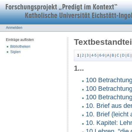
Anmelden
Textbestandtei
Einträge auflisten
Bibliotheken
Siglen
1
|
2
|
3
|
4-5
|
6-9
|
A
|
B
|
C
|
D
|
E
1...
100 Betrachtung
100 Betrachtung
100 Betrachtung
10. Brief aus de
10. Brief (leicht 
10. Kapitel: Le
10 Lehren, "die 