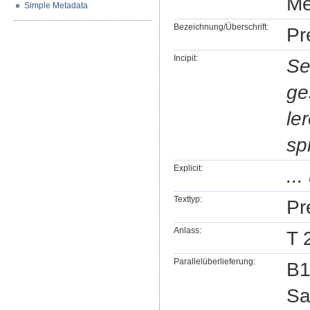
Me
Simple Metadata
Bezeichnung/Überschrift:
Pr
Incipit:
Se
ge
le
sp
Explicit:
..
Texttyp:
Pr
Anlass:
T 
Parallelüberlieferung:
B1
Sa