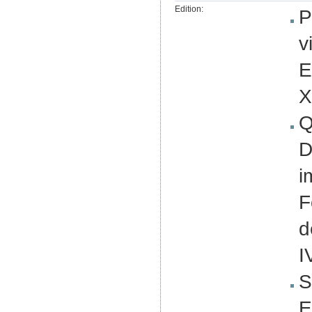
Edition:
P
v
E
X
Q
D
i
F
d
I
S
E