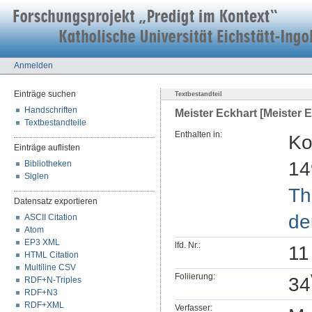
Anmelden
Einträge suchen
Textbestandteil
Handschriften
Meister Eckhart [Meister E
Textbestandteile
Enthalten in:
Ko
Einträge auflisten
14
Bibliotheken
Siglen
Th
Datensatz exportieren
de
ASCII Citation
Atom
EP3 XML
lfd. Nr.:
11
HTML Citation
Multiline CSV
Foliierung:
34
RDF+N-Triples
RDF+N3
RDF+XML
Verfasser: