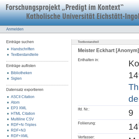
Anmelden
Einträge suchen
Textbestandteil
Handschriften
Meister Eckhart [Anonym]:
Textbestandteile
Enthalten in:
Ko
Einträge auflisten
14
Bibliotheken
Siglen
Th
Datensatz exportieren
de
ASCII Citation
Atom
EP3 XML
lfd. Nr.:
9
HTML Citation
Multiline CSV
Foliierung:
14
RDF+N-Triples
RDF+N3
RDF+XML
Verfasser: