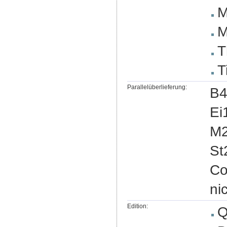
M
M
T
T
Parallelüberlieferung:
B4
Ei
M2
St
Co
ni
Edition:
Q