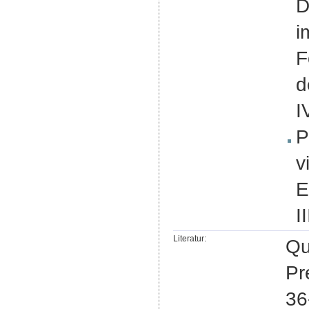
D
i
F
d
I
P
v
E
I
Literatur:
Qu
Pr
36