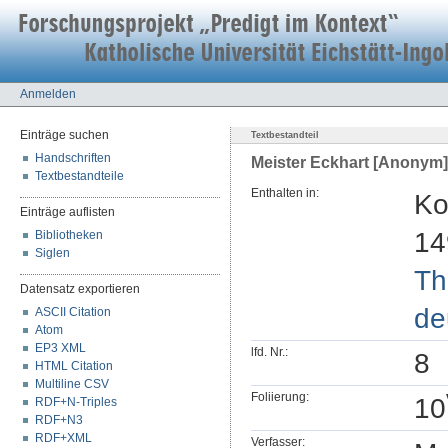
Anmelden
Einträge suchen
Textbestandteil
Handschriften
Meister Eckhart [Anonym]: 
Textbestandteile
Enthalten in:
Ko
Einträge auflisten
14
Bibliotheken
Siglen
Th
Datensatz exportieren
de
ASCII Citation
Atom
EP3 XML
lfd. Nr.:
8
HTML Citation
Multiline CSV
Foliierung:
10
RDF+N-Triples
RDF+N3
RDF+XML
Verfasser: