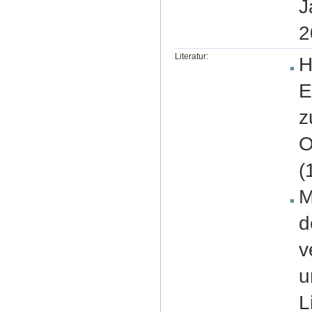
J
2
Literatur:
H
E
z
O
(
M
d
v
u
L