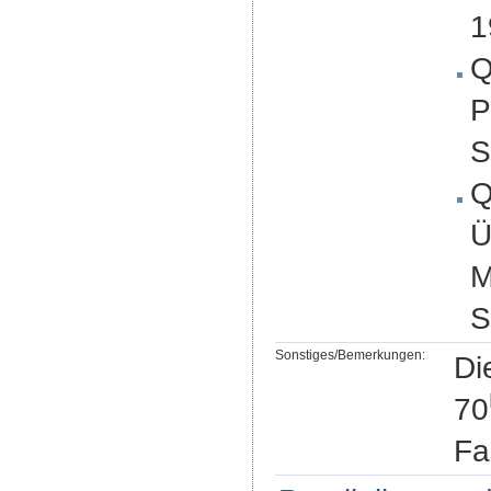
1
Q
P
S
Q
Ü
M
S
Sonstiges/Bemerkungen:
Di
70
Fa