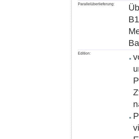
Parallelüberlieferung:
Üb
B1
Me
Ba
Edition:
v
u
P
Z
n
P
v