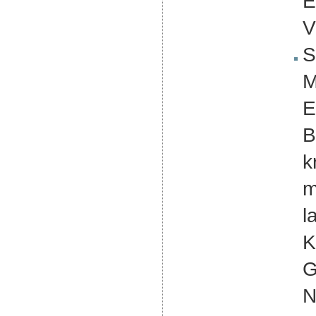
E
V
S
M
E
B
k
m
l
K
G
N