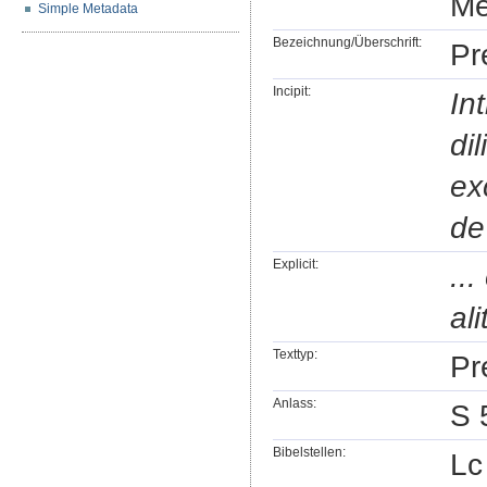
Me
Simple Metadata
Bezeichnung/Überschrift:
Pr
Incipit:
Int
di
ex
de
Explicit:
..
al
Texttyp:
Pr
Anlass:
S 
Bibelstellen:
Lc