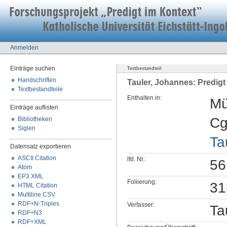
Anmelden
Einträge suchen
Textbestandteil
Handschriften
Tauler, Johannes: Predigt
Textbestandteile
Enthalten in:
Mü
Einträge auflisten
Cg
Bibliotheken
Siglen
Ta
Datensatz exportieren
ASCII Citation
lfd. Nr.:
56
Atom
EP3 XML
Foliierung:
31
HTML Citation
Multiline CSV
RDF+N-Triples
Verfasser:
Ta
RDF+N3
RDF+XML