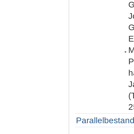
G
J
G
E
M
P
h
J
(
2
Parallelbestand