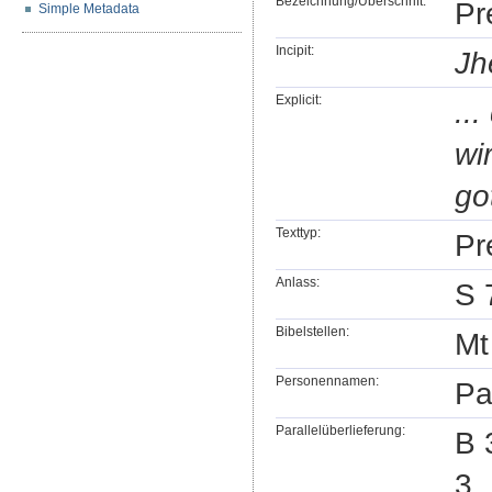
Bezeichnung/Überschrift:
Pr
Simple Metadata
Incipit:
Jh
Explicit:
..
wi
go
Texttyp:
Pr
Anlass:
S 
Bibelstellen:
Mt
Personennamen:
Pa
Parallelüberlieferung:
B 
3,