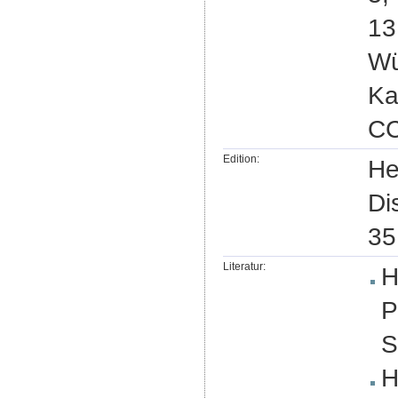
13
Wü
Ka
CC
Edition:
He
Di
35
Literatur:
H
P
S
H