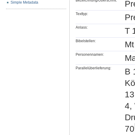
Bezeichnung/Überschrift:
Pr
Simple Metadata
Texttyp:
Pr
Anlass:
T 
Bibelstellen:
Mt
Personennamen:
Ma
Parallelüberlieferung:
B 
Kö
13
4,
Dr
70