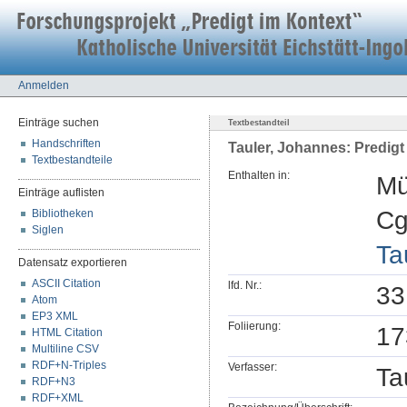
Anmelden
Einträge suchen
Textbestandteil
Handschriften
Tauler, Johannes: Predigt
Textbestandteile
Enthalten in:
Mü
Einträge auflisten
Cg
Bibliotheken
Siglen
Ta
Datensatz exportieren
ASCII Citation
lfd. Nr.:
33
Atom
EP3 XML
Foliierung:
17
HTML Citation
Multiline CSV
RDF+N-Triples
Verfasser:
Ta
RDF+N3
RDF+XML