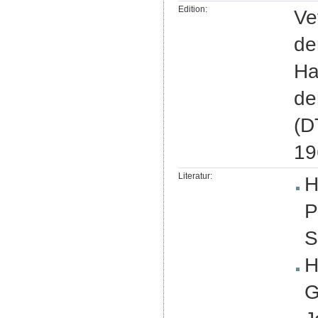
Edition:
Ve
de
Ha
de
(D
19
Literatur:
H
P
S
H
G