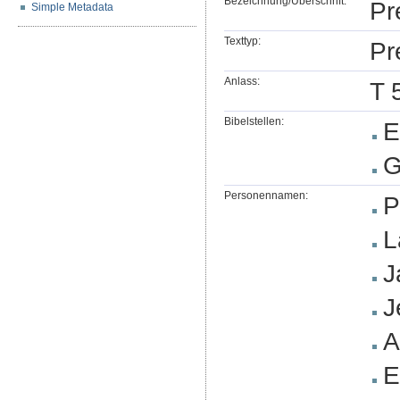
Bezeichnung/Überschrift:
Pr
Simple Metadata
Texttyp:
Pr
Anlass:
T 
Bibelstellen:
E
G
Personennamen:
P
L
J
J
A
E