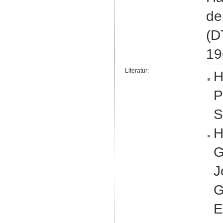
de
(D
19
Literatur:
H
P
S
H
G
J
G
E