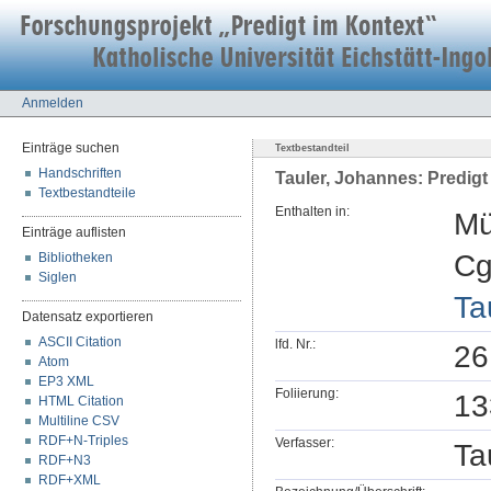
Anmelden
Einträge suchen
Textbestandteil
Handschriften
Tauler, Johannes: Predigt
Textbestandteile
Enthalten in:
Mü
Einträge auflisten
Cg
Bibliotheken
Siglen
Ta
Datensatz exportieren
ASCII Citation
lfd. Nr.:
26
Atom
EP3 XML
Foliierung:
13
HTML Citation
Multiline CSV
RDF+N-Triples
Verfasser:
Ta
RDF+N3
RDF+XML