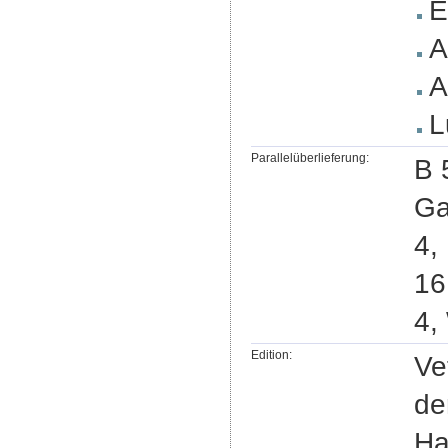
E
A
A
L
Parallelüberlieferung:
B 
Ga
4,
16
4,
Edition:
Ve
de
Ha