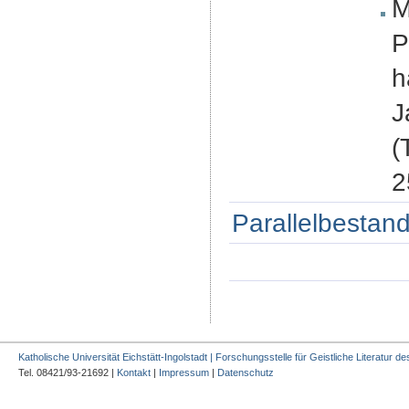
M
P
h
J
(
2
Parallelbestand
Katholische Universität Eichstätt-Ingolstadt | Forschungsstelle für Geistliche Literatur des
Tel. 08421/93-21692 |
Kontakt
|
Impressum
|
Datenschutz