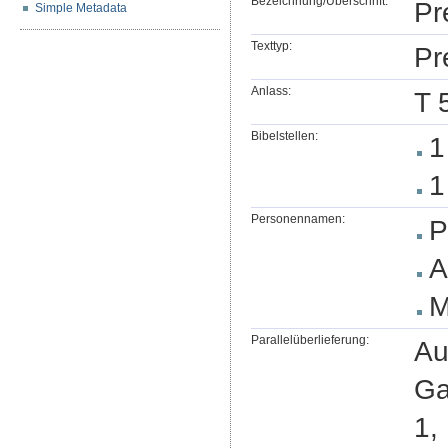
Bezeichnung/Überschrift:
Pr
Simple Metadata
Texttyp:
Pr
Anlass:
T 
Bibelstellen:
1
1
Personennamen:
P
A
M
Parallelüberlieferung:
Au
Ga
1,