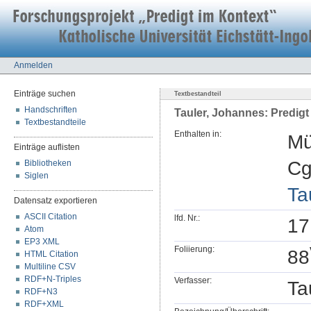
Anmelden
Einträge suchen
Textbestandteil
Handschriften
Tauler, Johannes: Predigt
Textbestandteile
Enthalten in:
Mü
Einträge auflisten
Cg
Bibliotheken
Siglen
Ta
Datensatz exportieren
ASCII Citation
lfd. Nr.:
17
Atom
EP3 XML
Foliierung:
88
HTML Citation
Multiline CSV
RDF+N-Triples
Verfasser:
Ta
RDF+N3
RDF+XML