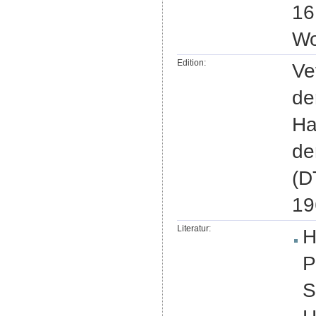
16
Wo
Edition:
Ve
de
Ha
de
(D
19
Literatur:
H
P
S