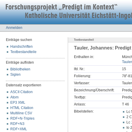
Anmelden
Einträge suchen
Textbestandteil
Handschriften
Tauler, Johannes: Predigt
Textbestandteile
Enthalten in:
Münch
Tauler
Einträge auflisten
lfd. Nr.:
15
Bibliotheken
Siglen
r
Foliierung:
78
-8
Verfasser:
Taule
Datensatz exportieren
Bezeichnung/Überschrift:
Predi
ASCII Citation
Atom
Texttyp:
Predig
EP3 XML
Anlass:
T 46
HTML Citation
Bibelstellen:
Lc 
Multiline CSV
2 C
RDF+N-Triples
Lc 
RDF+N3
Io 
RDF+XML