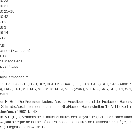
10,23
10,21
10,25–28
10,42
21,2
18,3
19,14
41,8
rus
annes (Evangelist)
lus
ria Magdalena
tius Pilatus
ipas
nysius Areopagita
B 3, B 5, B 6, B 13, B 20, Br 2, Br 4, Br 6, Dev 1, E 1, Ga 3, Ga 5, Ge 1, Ge 3 (Auszug
), Lei 2, Le 1, M 1, M 5, M 8, M 10, M 14, M 16 (2mal), N 1, N 8, Sa 5, St 3, U 2, W 2
 Wü 2
ter, F. (Hg.), Die Predigten Taulers. Aus der Engelberger und der Freiburger Handsc
 Schmidts Abschriften der ehemaligen Straßburger Handschriften (DTM 11), Berli
lin/Zürich 1968), Nr. 63.
in, A.L. (Hg.), Sermons de J. Tauler et autres écrits mystiques, Bd. I. Le Codex Vi
4 (Bibliotheque de la Faculté de Philosophie et Lettres de l'Université de Liège, Fa
III), Liège/Paris 1924, Nr. 12.