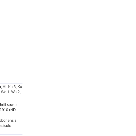
), Hi, Ka 3, Ka
, Wo 1, Wo 2,
hrift sowie
n 1910 (ND
ndobonensis
scicule