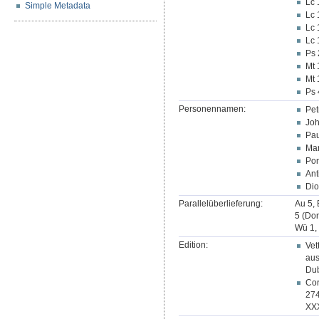
Lc 
Simple Metadata
Lc 
Lc 
Lc 
Ps 
Mt 
Mt 
Ps 
Personennamen:
Pet
Joh
Pau
Ma
Pon
Ant
Dio
Parallelüberlieferung:
Au 5, 
5 (Don
Wü 1,
Edition:
Vet
aus
Dub
Cor
274
XXX