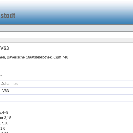
 V63
en, Bayerische Staatsbibliothek. Cgm 748
v
1
r, Johannes
gt V63
t
5,4–8
or 3,18
17,10
21,6