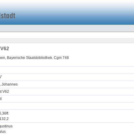
 V62
en, Bayerische Staatsbibliothek. Cgm 748
r
5
r, Johannes
gt V62
t
6,36ff.
132,2
ustinus
lus