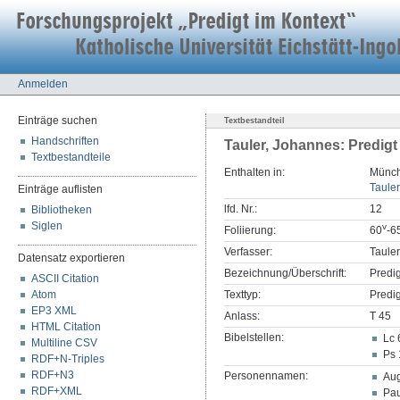
Anmelden
Einträge suchen
Textbestandteil
Handschriften
Tauler, Johannes: Predigt
Textbestandteile
Enthalten in:
Münch
Tauler
Einträge auflisten
lfd. Nr.:
12
Bibliotheken
Siglen
v
Foliierung:
60
-6
Verfasser:
Taule
Datensatz exportieren
Bezeichnung/Überschrift:
Predi
ASCII Citation
Atom
Texttyp:
Predig
EP3 XML
Anlass:
T 45
HTML Citation
Bibelstellen:
Lc 
Multiline CSV
Ps 
RDF+N-Triples
RDF+N3
Personennamen:
Aug
RDF+XML
Pau