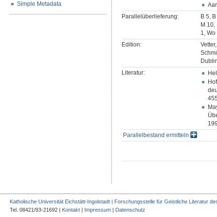
Simple Metadata
Aa
Parallelüberlieferung:
B 5, B
M 10, 
1, Wo
Edition:
Vetter
Schmi
Dublin
Literatur:
Hel
Hof
deu
455
May
Übe
199
Parallelbestand ermitteln
Katholische Universität Eichstätt-Ingolstadt | Forschungsstelle für Geistliche Literatur des
Tel. 08421/93-21692 |
Kontakt
|
Impressum
|
Datenschutz