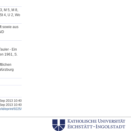
 3, M 5, M 8,
St 4, U 2, Wo
ft sowie aus
(ND
auler - Ein
en 1961, S.
ftlichen
 Würzburg
. Sep 2013 10:40
 Sep 2013 10:40
e/id/eprint/9225/