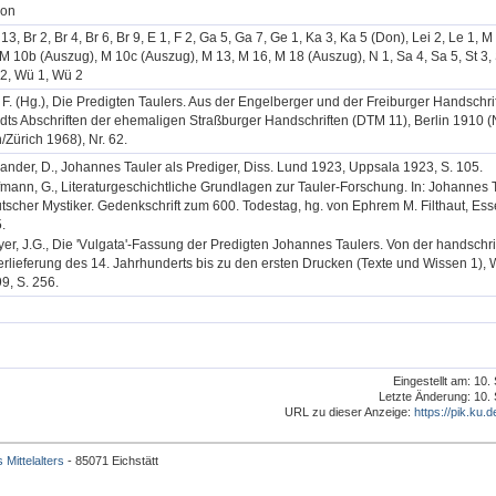
ron
 13, Br 2, Br 4, Br 6, Br 9, E 1, F 2, Ga 5, Ga 7, Ge 1, Ka 3, Ka 5 (Don), Lei 2, Le 1, M
M 10b (Auszug), M 10c (Auszug), M 13, M 16, M 18 (Auszug), N 1, Sa 4, Sa 5, St 3, 
 2, Wü 1, Wü 2
, F. (Hg.), Die Predigten Taulers. Aus der Engelberger und der Freiburger Handschri
dts Abschriften der ehemaligen Straßburger Handschriften (DTM 11), Berlin 1910 
/Zürich 1968), Nr. 62.
ander, D., Johannes Tauler als Prediger, Diss. Lund 1923, Uppsala 1923, S. 105.
mann, G., Literaturgeschichtliche Grundlagen zur Tauler-Forschung. In: Johannes T
tscher Mystiker. Gedenkschrift zum 600. Todestag, hg. von Ephrem M. Filthaut, Ess
.
er, J.G., Die 'Vulgata'-Fassung der Predigten Johannes Taulers. Von der handschri
rlieferung des 14. Jahrhunderts bis zu den ersten Drucken (Texte und Wissen 1),
9, S. 256.
Eingestellt am: 10
Letzte Änderung: 10.
URL zu dieser Anzeige:
https://pik.ku.d
 Mittelalters
- 85071 Eichstätt