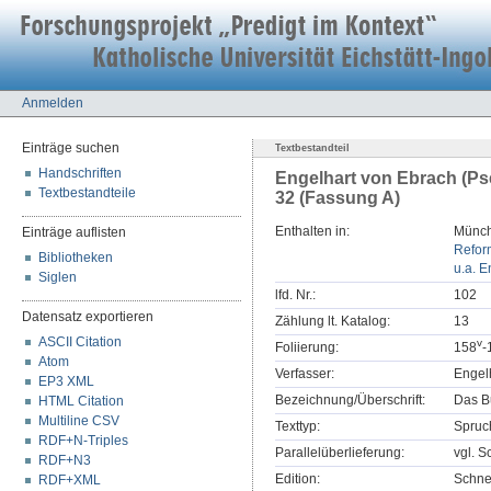
Anmelden
Einträge suchen
Textbestandteil
Handschriften
Engelhart von Ebrach (Ps
Textbestandteile
32 (Fassung A)
Enthalten in:
Münch
Einträge auflisten
Refor
Bibliotheken
u.a. E
Siglen
lfd. Nr.:
102
Datensatz exportieren
Zählung lt. Katalog:
13
ASCII Citation
v
Foliierung:
158
-
Atom
Verfasser:
Engel
EP3 XML
Bezeichnung/Überschrift:
Das B
HTML Citation
Multiline CSV
Texttyp:
Spruc
RDF+N-Triples
Parallelüberlieferung:
vgl. S
RDF+N3
Edition:
Schne
RDF+XML