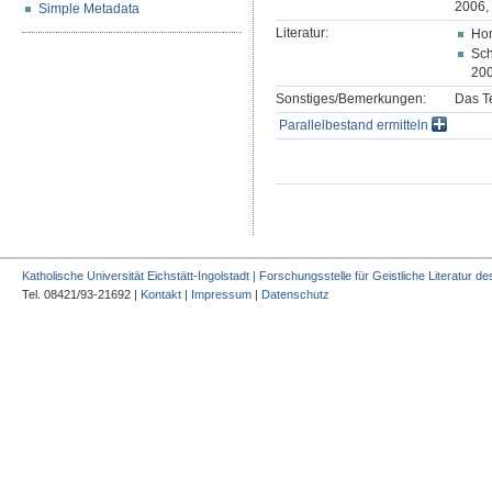
2006, 
Simple Metadata
Literatur:
Hon
Sch
200
Sonstiges/Bemerkungen:
Das Te
Parallelbestand ermitteln
Katholische Universität Eichstätt-Ingolstadt | Forschungsstelle für Geistliche Literatur des
Tel. 08421/93-21692 |
Kontakt
|
Impressum
|
Datenschutz