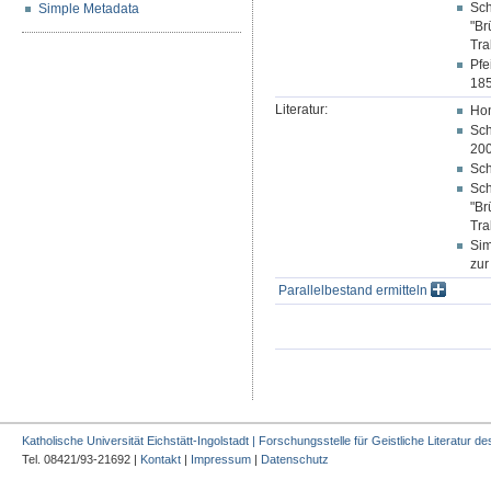
Sch
Simple Metadata
"Br
Tra
Pfe
185
Literatur:
Hon
Sch
200
Sch
Sch
"Br
Tra
Sim
zur
Parallelbestand ermitteln
Katholische Universität Eichstätt-Ingolstadt | Forschungsstelle für Geistliche Literatur des
Tel. 08421/93-21692 |
Kontakt
|
Impressum
|
Datenschutz