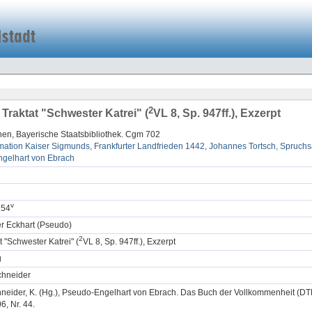
2
 Traktat "Schwester Katrei" (
VL 8, Sp. 947ff.), Exzerpt
en, Bayerische Staatsbibliothek. Cgm 702
mation Kaiser Sigmunds, Frankfurter Landfrieden 1442, Johannes Tortsch, Spruc
ngelhart von Ebrach
v
154
er Eckhart (Pseudo)
2
t "Schwester Katrei" (
VL 8, Sp. 947ff.), Exzerpt
g
chneider
neider, K. (Hg.), Pseudo-Engelhart von Ebrach. Das Buch der Vollkommenheit (DTM
6, Nr. 44.