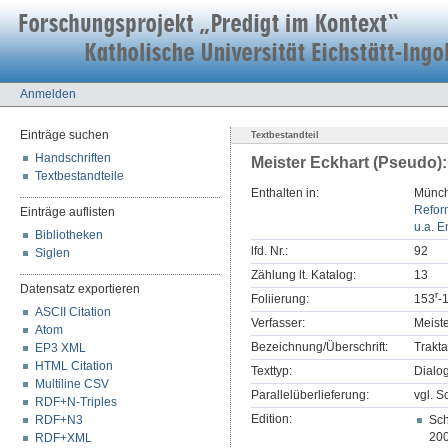
Anmelden
Einträge suchen
Textbestandteil
Handschriften
Meister Eckhart (Pseudo):
Textbestandteile
Enthalten in:
Münch
Refor
Einträge auflisten
u.a. E
Bibliotheken
lfd. Nr.:
92
Siglen
Zählung lt. Katalog:
13
Datensatz exportieren
r
Foliierung:
153
-
ASCII Citation
Verfasser:
Meist
Atom
Bezeichnung/Überschrift:
Trakta
EP3 XML
HTML Citation
Texttyp:
Dialo
Multiline CSV
Parallelüberlieferung:
vgl. S
RDF+N-Triples
Edition:
RDF+N3
Sch
200
RDF+XML