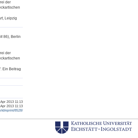
rei der
eckartischen
rt, Leipzig
 86), Berlin
rei der
eckartischen
. Ein Beitrag
. Apr 2013 11:13
 Apr 2013 11:13
e/id/eprint/8528/