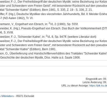
weitzer, F.-J., Der Freiheitsbegriff der deutschen Mystik: seine Beziehung zur Ketze
üder und Schwestern vom Freien Geist", mit besonderer Rücksicht auf den pseudo
ktat "Schwester Katrei" (Edition), Bern 1981, S. 335, Z. 19 - S. 336, Z. 21.
iffer, F. (Hg.), Deutsche Mystiker des vierzehnten Jahrhunderts, Bd. II: Meister Eckha
7 (ND Aalen 1962), Tr. VI.
2
emann, V., Engelhart von Ebrach, in:
VL 2 (1980), Sp. 555f.
neider, K. (Hg.), Pseudo-Engelhart von Ebrach. Das Buch der Vollkommenheit (DTM
6, S. XVIII.
2
weitzer, F.-J., 'Schwester Katrei', in:
VL 8, Sp. 947ff. (weitere Literatur dort)
weitzer, F.-J., Der Freiheitsbegriff der deutschen Mystik: seine Beziehung zur Ketze
üder und Schwestern vom Freien Geist", mit besonderer Rücksicht auf den pseudo
ktat "Schwester Katrei" (Edition), Bern 1981.
on, O., Überlieferung und Handschriftenverhältnis des Traktates "Schwester Katrei"
 Geschichte der deutschen Mystik, Diss. Halle a.d. Saale 1906.
Eingestellt am: 09
Letzte Änderung: 09.
URL zu dieser Anzeige:
https://pik.ku.d
 Mittelalters
- 85071 Eichstätt