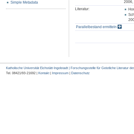
2006, 
Simple Metadata
Literatur:
Hon
Sch
200
Parallelbestand ermitteln
Katholische Universität Eichstätt-Ingolstadt | Forschungsstelle für Geistliche Literatur des
Tel. 08421/93-21692 |
Kontakt
|
Impressum
|
Datenschutz