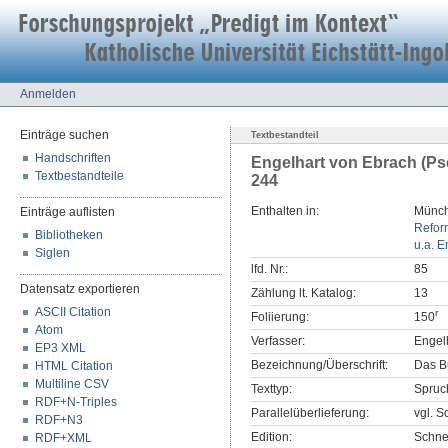
Anmelden
Einträge suchen
Textbestandteil
Handschriften
Engelhart von Ebrach (Ps
Textbestandteile
244
Enthalten in:
Münch
Einträge auflisten
Refor
Bibliotheken
u.a. E
Siglen
lfd. Nr.:
85
Datensatz exportieren
Zählung lt. Katalog:
13
ASCII Citation
r
Foliierung:
150
Atom
Verfasser:
Engel
EP3 XML
Bezeichnung/Überschrift:
Das B
HTML Citation
Multiline CSV
Texttyp:
Spruc
RDF+N-Triples
Parallelüberlieferung:
vgl. S
RDF+N3
Edition:
Schne
RDF+XML