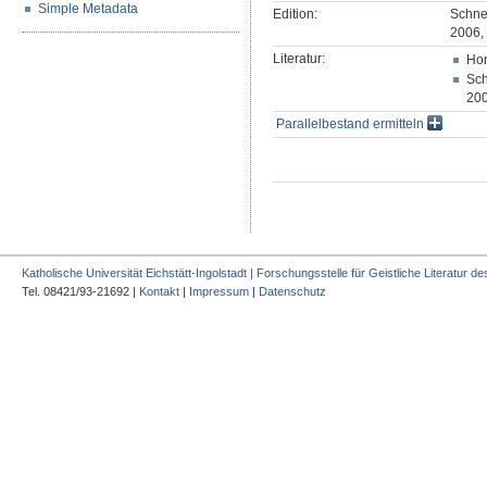
Simple Metadata
Edition:
Schne
2006, 
Literatur:
Hon
Sch
200
Parallelbestand ermitteln
Katholische Universität Eichstätt-Ingolstadt | Forschungsstelle für Geistliche Literatur des
Tel. 08421/93-21692 |
Kontakt
|
Impressum
|
Datenschutz