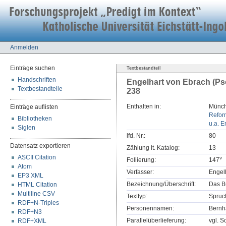
Anmelden
Einträge suchen
Textbestandteil
Handschriften
Engelhart von Ebrach (Ps
Textbestandteile
238
Enthalten in:
Münch
Einträge auflisten
Refor
Bibliotheken
u.a. E
Siglen
lfd. Nr.:
80
Datensatz exportieren
Zählung lt. Katalog:
13
ASCII Citation
v
Foliierung:
147
Atom
Verfasser:
Engel
EP3 XML
Bezeichnung/Überschrift:
Das B
HTML Citation
Multiline CSV
Texttyp:
Spruc
RDF+N-Triples
Personennamen:
Bernh
RDF+N3
Parallelüberlieferung:
vgl. S
RDF+XML