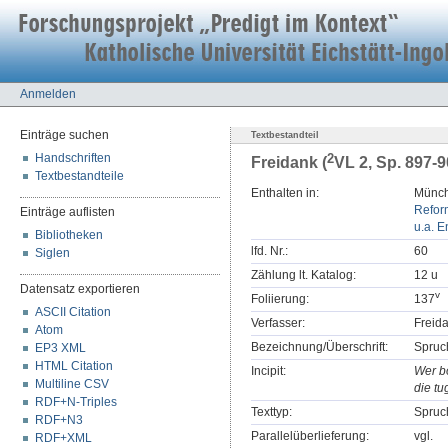
Anmelden
Einträge suchen
Textbestandteil
Handschriften
2
Freidank (
VL 2, Sp. 897-
Textbestandteile
Enthalten in:
Münch
Refor
Einträge auflisten
u.a. E
Bibliotheken
lfd. Nr.:
60
Siglen
Zählung lt. Katalog:
12 u
Datensatz exportieren
v
Foliierung:
137
ASCII Citation
Verfasser:
Freida
Atom
Bezeichnung/Überschrift:
Spruc
EP3 XML
HTML Citation
Incipit:
Wer b
Multiline CSV
die tu
RDF+N-Triples
Texttyp:
Spruc
RDF+N3
Parallelüberlieferung:
vgl.
RDF+XML