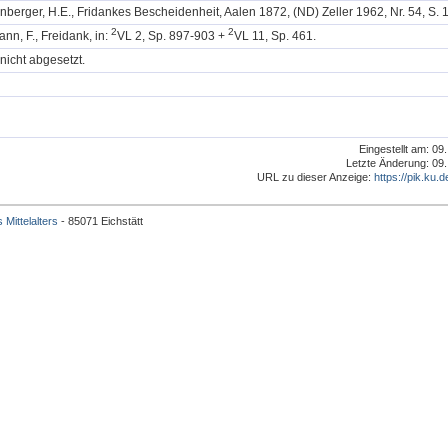
berger, H.E., Fridankes Bescheidenheit, Aalen 1872, (ND) Zeller 1962, Nr. 54, S. 1
2
2
n, F., Freidank, in:
VL 2, Sp. 897-903 +
VL 11, Sp. 461.
nicht abgesetzt.
Eingestellt am: 09
Letzte Änderung: 09.
URL zu dieser Anzeige:
https://pik.ku.d
 Mittelalters
- 85071 Eichstätt