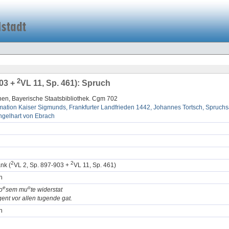
2
903 +
VL 11, Sp. 461): Spruch
en, Bayerische Staatsbibliothek. Cgm 702
mation Kaiser Sigmunds, Frankfurter Landfrieden 1442, Johannes Tortsch, Spruc
ngelhart von Ebrach
2
2
nk (
VL 2, Sp. 897-903 +
VL 11, Sp. 461)
h
e
o
o
sem mu
te widerstat
gent vor allen tugende gat.
h