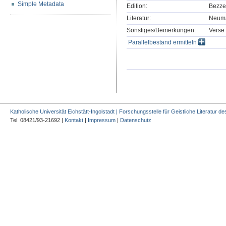
Simple Metadata
Edition:
Bezzen
Literatur:
Neuman
Sonstiges/Bemerkungen:
Verse 
Parallelbestand ermitteln
Katholische Universität Eichstätt-Ingolstadt | Forschungsstelle für Geistliche Literatur des
Tel. 08421/93-21692 |
Kontakt
|
Impressum
|
Datenschutz