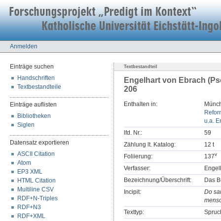
Anmelden
Einträge suchen
Textbestandteil
Handschriften
Engelhart von Ebrach (Ps
Textbestandteile
206
Enthalten in:
Münch
Einträge auflisten
Refor
Bibliotheken
u.a. E
Siglen
lfd. Nr.:
59
Datensatz exportieren
Zählung lt. Katalog:
12 t
ASCII Citation
v
Foliierung:
137
Atom
Verfasser:
Engel
EP3 XML
Bezeichnung/Überschrift:
Das B
HTML Citation
Multiline CSV
Incipit:
Do sa
RDF+N-Triples
mensch
RDF+N3
Texttyp:
Spruc
RDF+XML