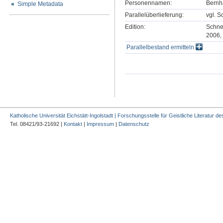
Personennamen:
Bernh
Simple Metadata
Parallelüberlieferung:
vgl. S
Edition:
Schne
2006,
Parallelbestand ermitteln
Katholische Universität Eichstätt-Ingolstadt | Forschungsstelle für Geistliche Literatur des
Tel. 08421/93-21692 |
Kontakt
|
Impressum
|
Datenschutz