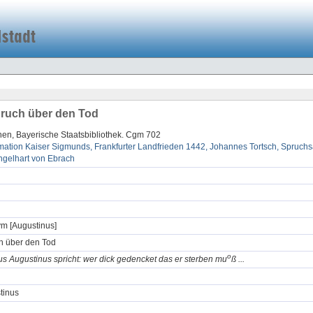
ruch über den Tod
en, Bayerische Staatsbibliothek. Cgm 702
mation Kaiser Sigmunds, Frankfurter Landfrieden 1442, Johannes Tortsch, Spruc
ngelhart von Ebrach
m [Augustinus]
h über den Tod
o
s Augustinus spricht: wer dick gedencket das er sterben mu
ß ...
tinus