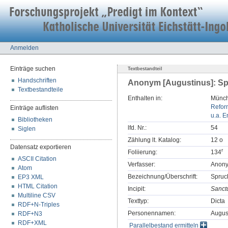
Anmelden
Einträge suchen
Textbestandteil
Handschriften
Anonym [Augustinus]: Sp
Textbestandteile
Enthalten in:
Münch
Refor
Einträge auflisten
u.a. E
Bibliotheken
lfd. Nr.:
54
Siglen
Zählung lt. Katalog:
12 o
Datensatz exportieren
r
Foliierung:
134
ASCII Citation
Verfasser:
Anony
Atom
Bezeichnung/Überschrift:
Spruc
EP3 XML
HTML Citation
Incipit:
Sanctu
Multiline CSV
Texttyp:
Dicta
RDF+N-Triples
Personennamen:
Augus
RDF+N3
RDF+XML
Parallelbestand ermitteln