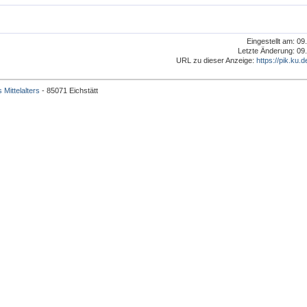
Eingestellt am: 09
Letzte Änderung: 09.
URL zu dieser Anzeige:
https://pik.ku.d
 Mittelalters
- 85071 Eichstätt