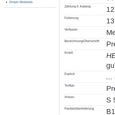
Simple Metadata
Zählung lt. Katalog:
12
Foliierung:
13
Verfasser:
Me
Bezeichnung/Überschrift:
Pr
Incipit:
HE
gu
Explicit:
..
Texttyp:
Pr
Anlass:
S 
Parallelüberlieferung:
B1