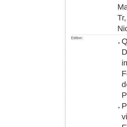
Ma
Tr
Ni
Edition:
Q
D
i
F
d
P
P
v