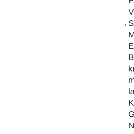
E
V
S
M
E
B
k
m
l
K
G
N