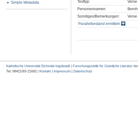
Texttyp:
Verse
Simple Metadata
Personennamen:
Bernh
Sonstiges/Bemerkungen:
Verse 
Parallelbestand ermitteln
Katholische Universität Eichstätt-Ingolstadt | Forschungsstelle für Geistliche Literatur des
Tel. 08421/93-21692 |
Kontakt
|
Impressum
|
Datenschutz