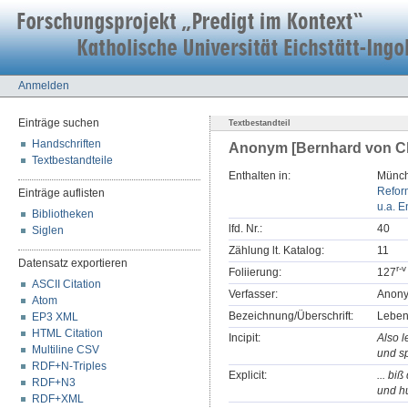
Anmelden
Einträge suchen
Textbestandteil
Handschriften
Anonym [Bernhard von Cla
Textbestandteile
Enthalten in:
Münch
Refor
Einträge auflisten
u.a. E
Bibliotheken
lfd. Nr.:
40
Siglen
Zählung lt. Katalog:
11
Datensatz exportieren
r
-
v
Foliierung:
127
ASCII Citation
Verfasser:
Anony
Atom
Bezeichnung/Überschrift:
Leben
EP3 XML
HTML Citation
Incipit:
Also 
Multiline CSV
und sp
RDF+N-Triples
Explicit:
... biß
RDF+N3
und h
RDF+XML