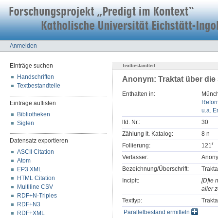
Anmelden
Einträge suchen
Textbestandteil
Handschriften
Anonym: Traktat über die 
Textbestandteile
Enthalten in:
Münch
Refor
Einträge auflisten
u.a. E
Bibliotheken
lfd. Nr.:
30
Siglen
Zählung lt. Katalog:
8 n
Datensatz exportieren
r
Foliierung:
121
ASCII Citation
Verfasser:
Anon
Atom
Bezeichnung/Überschrift:
Trakta
EP3 XML
HTML Citation
Incipit:
[D]ie 
Multiline CSV
aller 
RDF+N-Triples
Texttyp:
Trakta
RDF+N3
Parallelbestand ermitteln
RDF+XML