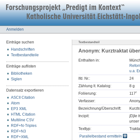
Anmelden
Einträge suchen
Textbestandteil
Handschriften
Anonym: Kurztraktat über 
Textbestandteile
Enthalten in:
Münch
Refor
Einträge auflisten
u.a. E
Bibliotheken
lfd. Nr.:
24
Siglen
Zählung lt. Katalog:
8 g
Datensatz exportieren
r
Foliierung:
117
ASCII Citation
Verfasser:
Anon
Atom
Bezeichnung/Überschrift:
Kurztr
EP3 XML
HTML Citation
Incipit:
[D]ie 
Multiline CSV
unser h
RDF+N-Triples
Texttyp:
Trakta
RDF+N3
Parallelbestand ermitteln
RDF+XML