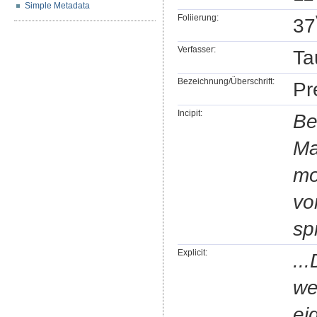
Simple Metadata
Foliierung:
37
Verfasser:
Ta
Bezeichnung/Überschrift:
Pr
Incipit:
Be
Ma
mo
vo
sp
Explicit:
..
we
ei