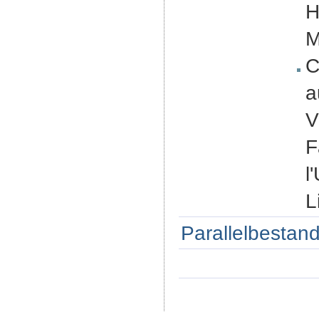
H
M
C
a
V
F
l
L
Parallelbestand