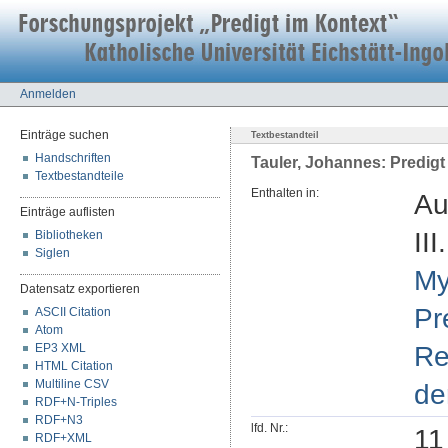
Anmelden
Einträge suchen
Textbestandteil
Handschriften
Tauler, Johannes: Predigt
Textbestandteile
Enthalten in:
Au
Einträge auflisten
III
Bibliotheken
Siglen
My
Datensatz exportieren
Pr
ASCII Citation
Atom
Re
EP3 XML
HTML Citation
Multiline CSV
de
RDF+N-Triples
RDF+N3
lfd. Nr.:
11
RDF+XML