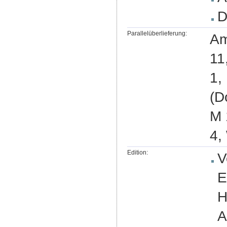
D
Parallelüberlieferung:
Am
11
1,
(D
M 
4,
Edition:
V
E
H
A