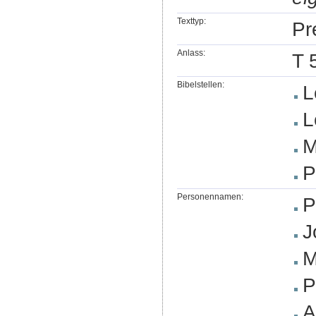
Texttyp:
Pr
Anlass:
T 
Bibelstellen:
L
L
M
P
Personennamen:
P
J
M
P
A