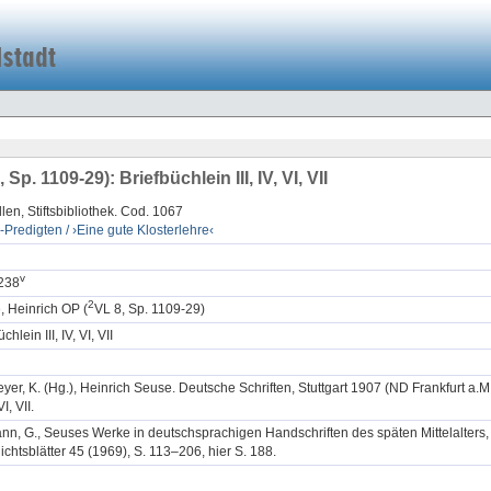
 Sp. 1109-29): Briefbüchlein III, IV, VI, VII
llen, Stiftsbibliothek. Cod. 1067
-Predigten / ›Eine gute Klosterlehre‹
v
238
2
, Heinrich OP (
VL 8, Sp. 1109-29)
chlein III, IV, VI, VII
yer, K. (Hg.), Heinrich Seuse. Deutsche Schriften, Stuttgart 1907 (ND Frankfurt a.M
 VI, VII.
n, G., Seuses Werke in deutschsprachigen Handschriften des späten Mittelalters, 
chtsblätter 45 (1969), S. 113–206, hier S. 188.