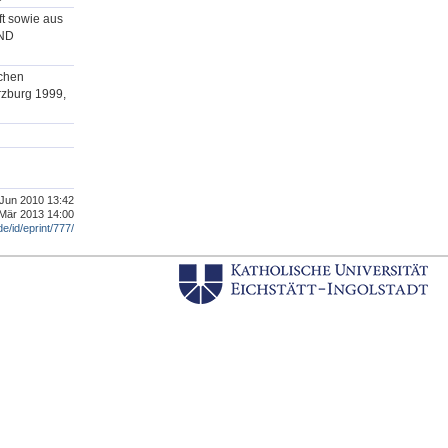
ft sowie aus
(ND
ichen
rzburg 1999,
. Jun 2010 13:42
 Mär 2013 14:00
de/id/eprint/777/