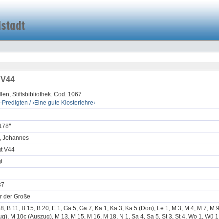
 V44
llen, Stiftsbibliothek. Cod. 1067
-Predigten / ›Eine gute Klosterlehre‹
v
178
r, Johannes
gt V44
t
37
r der Große
 8, B 11, B 15, B 20, E 1, Ga 5, Ga 7, Ka 1, Ka 3, Ka 5 (Don), Le 1, M 3, M 4, M 7, M 
g), M 10c (Auszug), M 13, M 15, M 16, M 18, N 1, Sa 4, Sa 5, St 3, St 4, Wo 1, Wü 