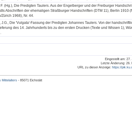
, F. (Hg.), Die Predigten Taulers. Aus der Engelberger und der Freiburger Handschri
dts Abschriften der ehemaligen Straßburger Handschriften (DTM 11), Berlin 1910 
/Zürich 1968), Nr. 44.
 J.G., Die 'Vulgata'-Fassung der Predigten Johannes Taulers. Von der handschriftl
eferung des 14. Jahrhunderts bis zu den ersten Drucken (Texte und Wissen 1), Wü
.
Eingestellt am: 27
Letzte Änderung: 26.
URL zu dieser Anzeige:
https://pik.ku.
 Mittelalters
- 85071 Eichstätt