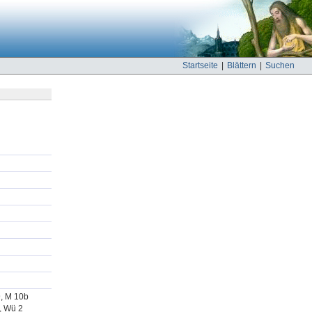
Startseite
|
Blättern
|
Suchen
9, M 10b
1, Wü 2