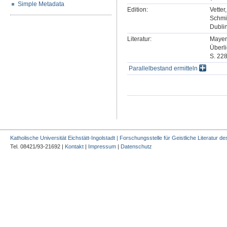
Simple Metadata
Edition:
Vetter
Schmi
Dublin
Literatur:
Mayer,
Überli
S. 228
Parallelbestand ermitteln
Katholische Universität Eichstätt-Ingolstadt | Forschungsstelle für Geistliche Literatur des
Tel. 08421/93-21692 |
Kontakt
|
Impressum
|
Datenschutz