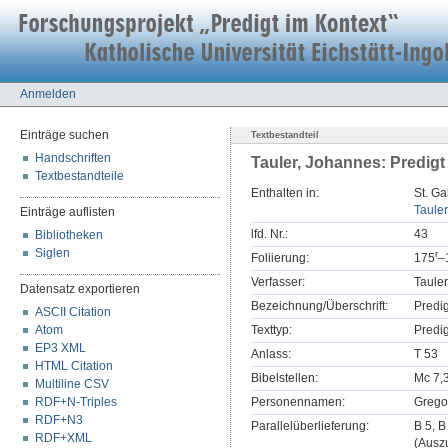
Anmelden
Einträge suchen
Textbestandteil
Handschriften
Tauler, Johannes: Predigt
Textbestandteile
Enthalten in:
St. Ga
Tauler
Einträge auflisten
lfd. Nr.:
43
Bibliotheken
Siglen
r
Foliierung:
175
–
Verfasser:
Taule
Datensatz exportieren
Bezeichnung/Überschrift:
Predi
ASCII Citation
Atom
Texttyp:
Predig
EP3 XML
Anlass:
T 53
HTML Citation
Bibelstellen:
Mc 7,
Multiline CSV
RDF+N-Triples
Personennamen:
Grego
RDF+N3
Parallelüberlieferung:
B 5, B
RDF+XML
(Auszu