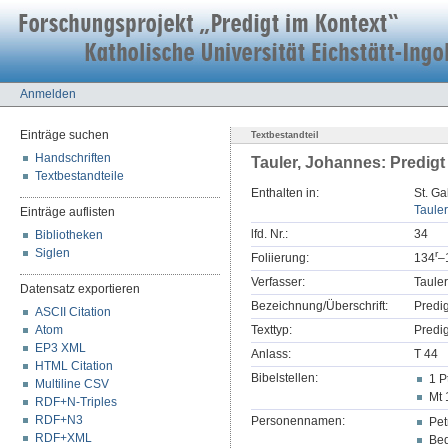
Anmelden
Einträge suchen
Textbestandteil
Handschriften
Tauler, Johannes: Predig
Textbestandteile
Enthalten in:
St. Ga
Tauler
Einträge auflisten
lfd. Nr.:
34
Bibliotheken
Siglen
r
Foliierung:
134
–
Verfasser:
Taule
Datensatz exportieren
Bezeichnung/Überschrift:
Predi
ASCII Citation
Atom
Texttyp:
Predig
EP3 XML
Anlass:
T 44
HTML Citation
Bibelstellen:
1 P
Multiline CSV
Mt 
RDF+N-Triples
RDF+N3
Personennamen:
Pet
RDF+XML
Bed