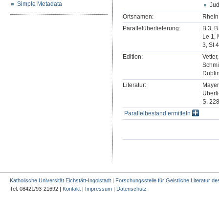
Simple Metadata
Ju
Ortsnamen:
Rhein
Parallelüberlieferung:
B 3, B
Le 1, 
3, St 
Edition:
Vetter
Schmi
Dublin
Literatur:
Mayer,
Überli
S. 228
Parallelbestand ermitteln
Katholische Universität Eichstätt-Ingolstadt | Forschungsstelle für Geistliche Literatur des
Tel. 08421/93-21692 |
Kontakt
|
Impressum
|
Datenschutz