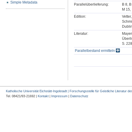
Simple Metadata
Parallelüberlieferung:
B 8, B
M 15, 
Edition:
Vetter
Schmi
Dublin
Literatur:
Mayer,
Überli
S. 228
Parallelbestand ermitteln
Katholische Universität Eichstätt-Ingolstadt | Forschungsstelle für Geistliche Literatur des
Tel. 08421/93-21692 |
Kontakt
|
Impressum
|
Datenschutz