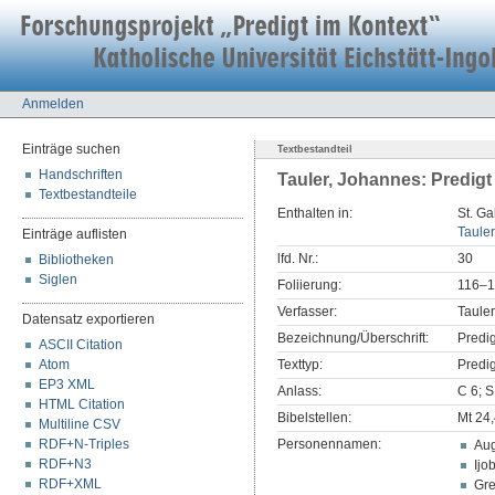
Anmelden
Einträge suchen
Textbestandteil
Handschriften
Tauler, Johannes: Predigt
Textbestandteile
Enthalten in:
St. Ga
Tauler
Einträge auflisten
lfd. Nr.:
30
Bibliotheken
Siglen
Foliierung:
116–1
Verfasser:
Taule
Datensatz exportieren
Bezeichnung/Überschrift:
Predi
ASCII Citation
Atom
Texttyp:
Predig
EP3 XML
Anlass:
C 6; S
HTML Citation
Bibelstellen:
Mt 24
Multiline CSV
RDF+N-Triples
Personennamen:
Aug
RDF+N3
Ijo
RDF+XML
Gre