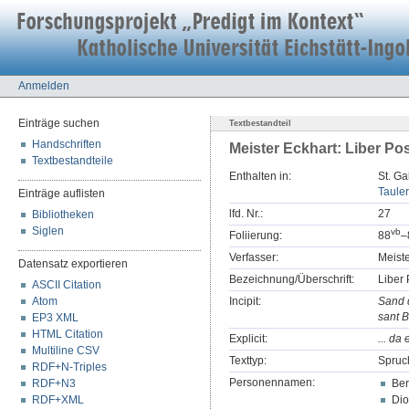
Anmelden
Einträge suchen
Textbestandteil
Handschriften
Meister Eckhart: Liber Po
Textbestandteile
Enthalten in:
St. Ga
Tauler
Einträge auflisten
lfd. Nr.:
27
Bibliotheken
Siglen
v
b
Foliierung:
88
–
Verfasser:
Meiste
Datensatz exportieren
Bezeichnung/Überschrift:
Liber
ASCII Citation
Atom
Incipit:
Sand 
sant B
EP3 XML
HTML Citation
Explicit:
... da
Multiline CSV
Texttyp:
Spruc
RDF+N-Triples
Personennamen:
RDF+N3
Ber
RDF+XML
Dio