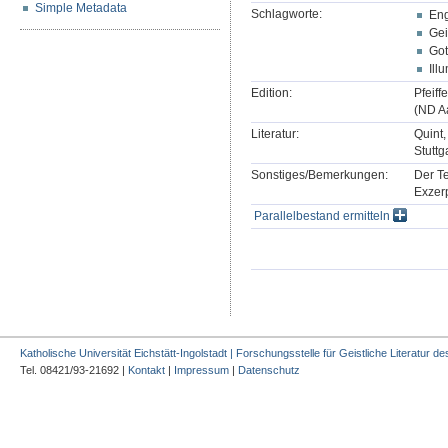
Simple Metadata
Schlagworte:
En
Gei
Got
Ill
Edition:
Pfeiff
(ND Aa
Literatur:
Quint,
Stuttg
Sonstiges/Bemerkungen:
Der Te
Exzerp
Parallelbestand ermitteln
Katholische Universität Eichstätt-Ingolstadt | Forschungsstelle für Geistliche Literatur des
Tel. 08421/93-21692 |
Kontakt
|
Impressum
|
Datenschutz