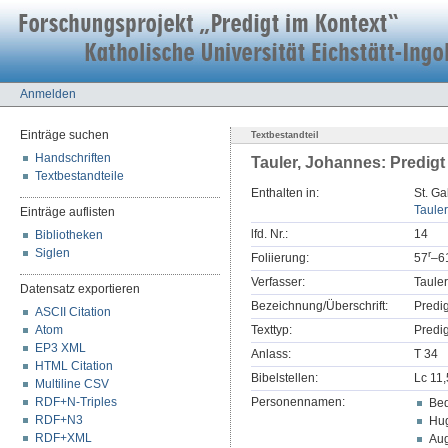
Anmelden
Einträge suchen
Textbestandteil
Handschriften
Tauler, Johannes: Predigt
Textbestandteile
Enthalten in:
St. Ga
Tauler
Einträge auflisten
lfd. Nr.:
14
Bibliotheken
Siglen
r
Foliierung:
57
–6
Verfasser:
Taule
Datensatz exportieren
Bezeichnung/Überschrift:
Predi
ASCII Citation
Atom
Texttyp:
Predig
EP3 XML
Anlass:
T 34
HTML Citation
Bibelstellen:
Lc 11
Multiline CSV
RDF+N-Triples
Personennamen:
Bed
RDF+N3
Hug
RDF+XML
Aug