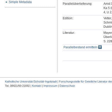
Simple Metadata
Parallelüberlieferung:
Amst 1
Ka 5 (
4, U 2
Edition:
Vetter
Schmi
Dublin
Literatur:
Mayer,
Überli
S. 228
Parallelbestand ermitteln
Katholische Universität Eichstätt-Ingolstadt | Forschungsstelle für Geistliche Literatur des
Tel. 08421/93-21692 |
Kontakt
|
Impressum
|
Datenschutz