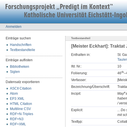
Anmelden
Einträge suchen
Textbestandteil
Handschriften
[Meister Eckhart]: Traktat 
Textbestandteile
Enthalten in:
St. Ga
Tauler
Einträge auflisten
lfd. Nr.:
10
Bibliotheken
Siglen
r
b
Foliierung:
46
–
Verfasser:
[Meist
Datensatz exportieren
Bezeichnung/Überschrift:
Trakta
ASCII Citation
e
Atom
Incipit:
May
habent
EP3 XML
/ vers
HTML Citation
Multiline CSV
Explicit:
... Do
RDF+N-Triples
mit sc
RDF+N3
Texttyp:
Collat
RDF+XML