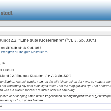
2
Jundt 2,2, "Eine gute Klosterlehre" (
VL 3, Sp. 330f.)
llen, Stiftsbibliothek. Cod. 1067
-Predigten / ›Eine gute Klosterlehre‹
r
a
49
er Eckhart]
2
t Jundt 2,2, "Eine gute Klosterlehre" (
VL 3, Sp. 330f.)
ster Egghart / sprach kynder / ain red die wil / ich sprechen dar / vmb so nement war 
 der verstendig / sy oder ainfaltiges willen / der die ding gut lass syn / der er nit ver
tan was ain kloster sprichet / ze tutsch oder ain samnung ...
 sprach aber der jung / man nit me fragent nach / manigfaltigkait wollent ( jr nit verjr
haiden sy sich / jn gottes Namen
io