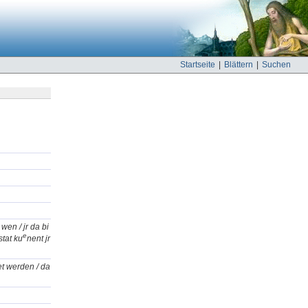
Startseite
|
Blättern
|
Suchen
wen / jr da bi
e
stat ku
nent jr
ret werden / da