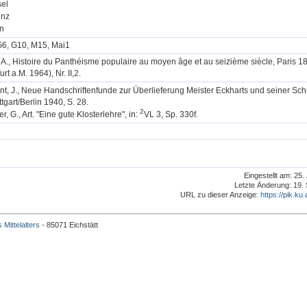
el
inz
n
G6, G10, M15, Mai1
 A., Histoire du Panthéisme populaire au moyen âge et au seizième siècle, Paris 
urt a.M. 1964), Nr. II,2.
nt, J., Neue Handschriftenfunde zur Überlieferung Meister Eckharts und seiner Sch
ttgart/Berlin 1940, S. 28.
2
er, G., Art. "Eine gute Klosterlehre", in:
VL 3, Sp. 330f.
Eingestellt am: 25
Letzte Änderung: 19.
URL zu dieser Anzeige:
https://pik.ku.
 Mittelalters
- 85071 Eichstätt