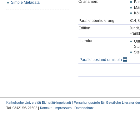
Ortsnamen:
Bas
Simple Metadata
Ma
Köl
Parallelüberlieferung:
B14, 
Edition:
Jundt,
Frankf
Literatur:
Qui
Stu
Ste
Parallelbestand ermitteln
Katholische Universität Eichstätt-Ingolstadt | Forschungsstelle für Geistliche Literatur des
Tel. 08421/93-21692 |
Kontakt
|
Impressum
|
Datenschutz