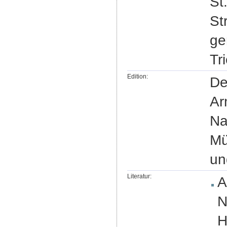
St
St
ge
Tr
Edition:
De
Ar
Na
Mü
un
Literatur:
A
N
H