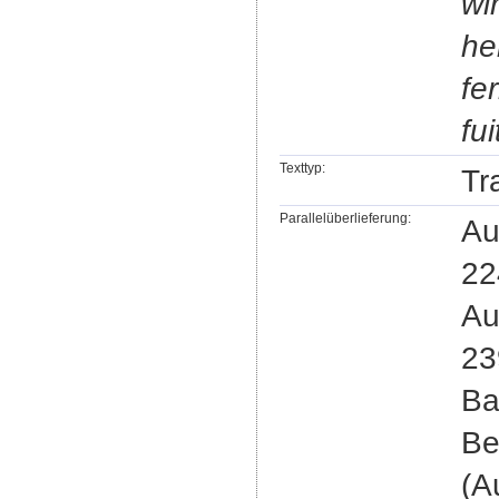
wi
he
fe
fui
Texttyp:
Tr
Parallelüberlieferung:
Au
22
Au
23
Ba
Be
(A