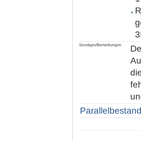
R
g
3
Sonstiges/Bemerkungen:
De
Au
di
fe
un
Parallelbestand