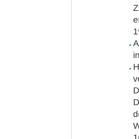
Z
e
1
A
i
H
v
D
D
d
W
1