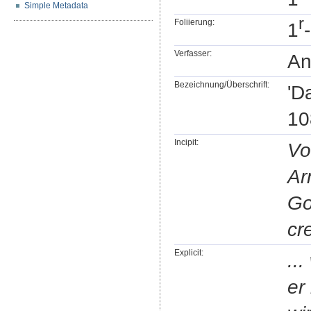
Simple Metadata
r
Foliierung:
1
Verfasser:
An
Bezeichnung/Überschrift:
'D
10
Incipit:
Vo
Ar
Go
cr
Explicit:
..
er