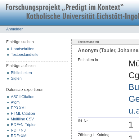
Anmelden
Einträge suchen
Textbestandteil
Handschriften
Anonym (Tauler, Johannes
Textbestandteile
Enthalten in:
Mü
Einträge auflisten
Cg
Bibliotheken
Siglen
Bu
Datensatz exportieren
Ge
ASCII Citation
Atom
u.
EP3 XML
HTML Citation
Multiline CSV
lfd. Nr.:
1
RDF+N-Triples
RDF+N3
Zählung lt. Katalog:
1
RDF+XML