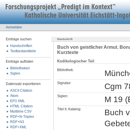
Anmelden
Einträge suchen
Handschrift
Handschriften
Buch von geistlicher Armut. Bona
Textbestandteile
Kurztexte
Kodikologischer Teil
Einträge auflisten
Bibliotheken
Bibliothek:
Münche
Siglen
Signatur:
Cgm 7
Datensatz exportieren
ASCII Citation
Atom
Siglen:
M 19 (
EP3 XML
HTML Citation
Titel lt. Katalog:
Buch v
Multiline CSV
RDF+N-Triples
Gebete
RDF+N3
RDF+XML