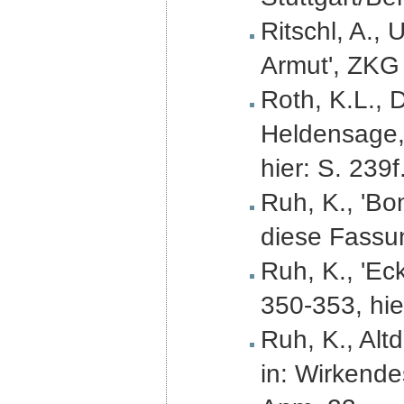
Ritschl, A.,
Armut', ZKG 
Roth, K.L.,
Heldensage,
hier: S. 239f
Ruh, K., 'Bo
diese Fassu
Ruh, K., 'Ec
350-353, hie
Ruh, K., Alt
in: Wirkende