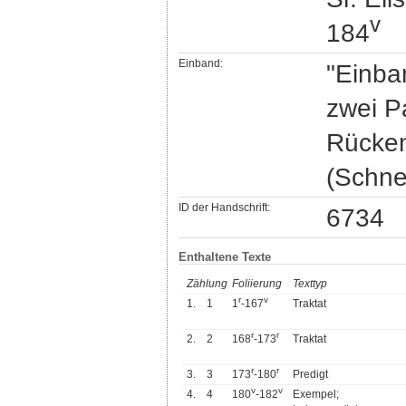
v
184
Einband:
"Einba
zwei P
Rücken
(Schne
ID der Handschrift:
6734
Enthaltene Texte
Zählung
Foliierung
Texttyp
r
v
1.
1
1
-167
Traktat
r
r
2.
2
168
-173
Traktat
r
r
3.
3
173
-180
Predigt
v
v
4.
4
180
-182
Exempel;