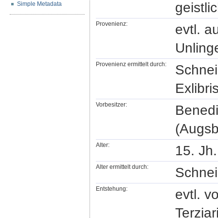
geistli
Simple Metadata
Provenienz:
evtl. a
Unling
Provenienz ermittelt durch:
Schneid
Exlibr
Vorbesitzer:
Benedik
(Augsb
Alter:
15. Jh.
Alter ermittelt durch:
Schnei
Entstehung:
evtl. 
Terzia