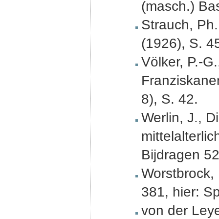
(masch.) Ba
Strauch, Ph.
(1926), S. 4
Völker, P.-G
Franziskane
8), S. 42.
Werlin, J., D
mittelalterl
Bijdragen 52
Worstbrock, F
381, hier: S
von der Leye