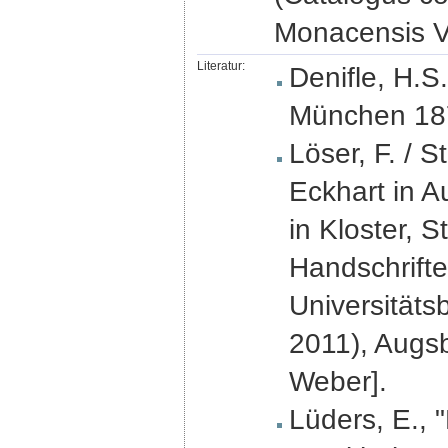
Monacensis V
Literatur:
Denifle, H.S
München 187
Löser, F. / S
Eckhart in A
in Kloster, 
Handschrift
Universitätsb
2011), Augsb
Weber].
Lüders, E., 