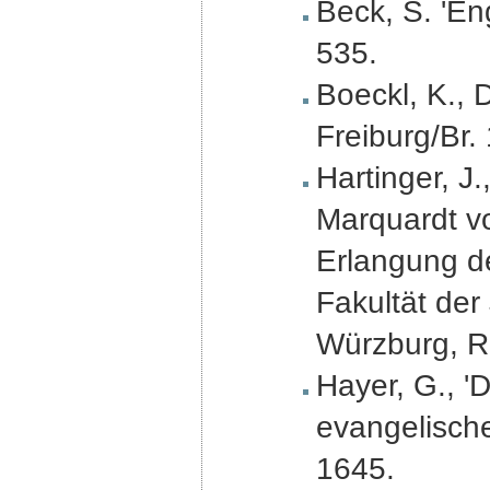
Beck, S. 'En
535.
Boeckl, K., 
Freiburg/Br.
Hartinger, J
Marquardt vo
Erlangung d
Fakultät der
Würzburg, R
Hayer, G., 'D
evangelische
1645.