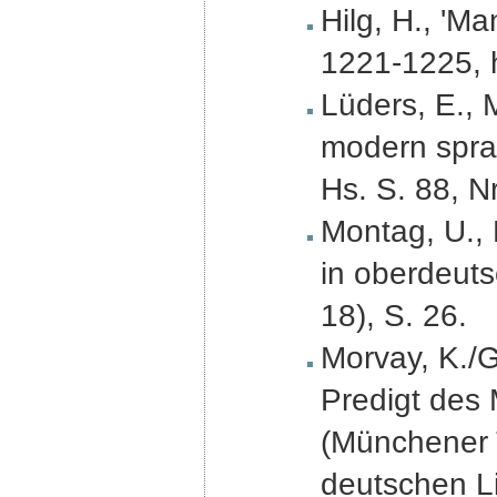
Hilg, H., 'Ma
1221-1225, h
Lüders, E., M
modern spraê
Hs. S. 88, Nr
Montag, U., 
in oberdeut
18), S. 26.
Morvay, K./G
Predigt des M
(Münchener 
deutschen Li