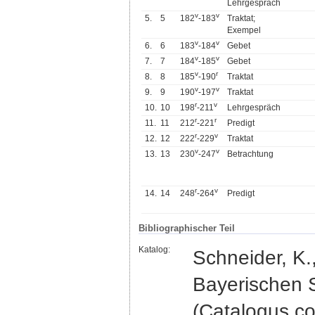
Lehrgespräch
v
v
5.
5
182
-183
Traktat;
Exempel
v
v
6.
6
183
-184
Gebet
v
v
7.
7
184
-185
Gebet
v
r
8.
8
185
-190
Traktat
v
v
9.
9
190
-197
Traktat
r
v
10.
10
198
-211
Lehrgespräch
r
r
11.
11
212
-221
Predigt
r
v
12.
12
222
-229
Traktat
v
v
13.
13
230
-247
Betrachtung
r
v
14.
14
248
-264
Predigt
Bibliographischer Teil
Katalog:
Schneider, K.
Bayerischen 
(Catalogus c