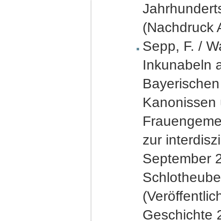
Jahrhunderts
(Nachdruck A
Sepp, F. / W
Inkunabeln 
Bayerischen
Kanonissen 
Frauengemei
zur interdis
September 2
Schlotheuber
(Veröffentli
Geschichte 