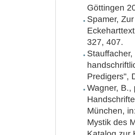
Göttingen 20
Spamer, Zur 
Eckeharttext
327, 407.
Stauffacher,
handschriftl
Predigers", 
Wagner, B., p
Handschrifte
München, in:
Mystik des Mi
Katalog zur 