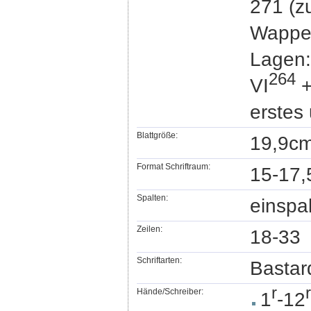
271 (z
Wappen
Lagen:
2
6
4
VI
+
erstes 
Blattgröße:
19,9cm
Format Schriftraum:
15-17,
Spalten:
einspal
Zeilen:
18-33
Schriftarten:
Bastar
r
r
Hände/Schreiber:
1
-12