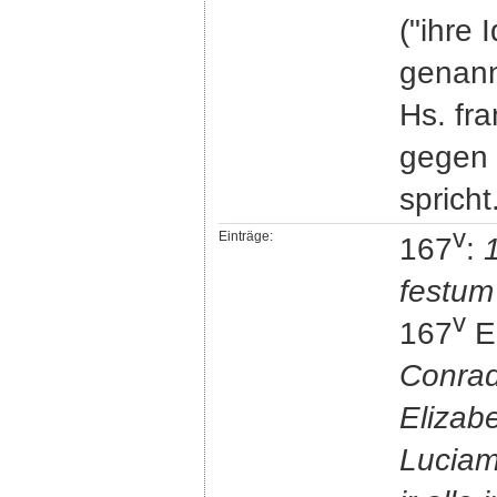
("ihre 
genann
Hs. fra
gegen 
spricht
v
Einträge:
167
:
festum 
v
167
Ei
Conrad
Elizab
Lucia