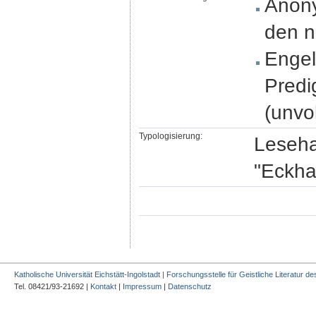
Anony
den n
Engel
Predi
(unvo
Typologisierung:
Leseha
"Eckhar
Katholische Universität Eichstätt-Ingolstadt | Forschungsstelle für Geistliche Literatur des
Tel. 08421/93-21692 |
Kontakt
|
Impressum
|
Datenschutz