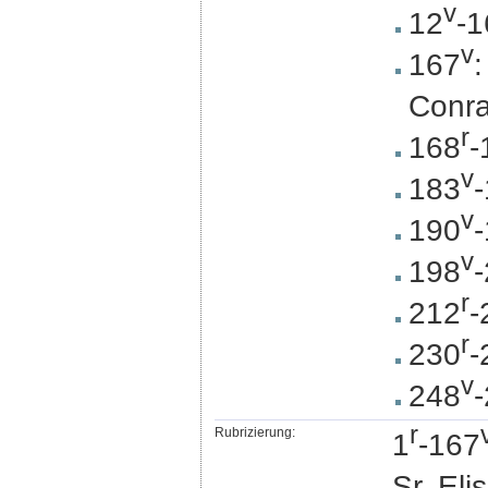
v
12
-1
v
167
:
Conra
r
168
-
v
183
v
190
v
198
r
212
-
r
230
-
v
248
r
Rubrizierung:
1
-167
Sr. Eli