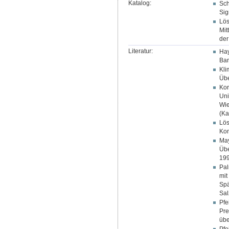
Katalog:
Sch
Sig
Lös
Mit
der
Literatur:
Hay
Ban
Kli
Übe
Kor
Uni
Wie
(Ka
Lös
Kom
May
Übe
199
Pal
mit
Spä
Sal
Pfe
Pre
übe