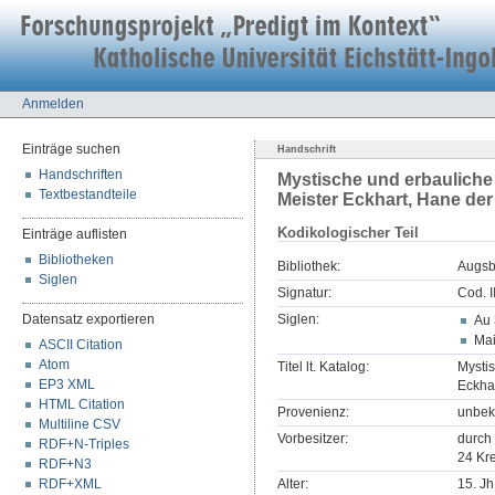
Anmelden
Einträge suchen
Handschrift
Handschriften
Mystische und erbauliche 
Textbestandteile
Meister Eckhart, Hane der
Kodikologischer Teil
Einträge auflisten
Bibliotheken
Bibliothek:
Augsbu
Siglen
Signatur:
Cod. I
Datensatz exportieren
Siglen:
Au 
Mai
ASCII Citation
Atom
Titel lt. Katalog:
Mystis
EP3 XML
Eckha
HTML Citation
Provenienz:
unbek
Multiline CSV
Vorbesitzer:
durch 
RDF+N-Triples
24 Kre
RDF+N3
RDF+XML
Alter:
15. Jh.