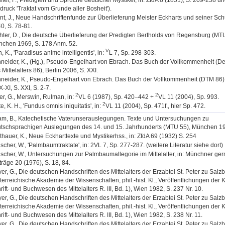
iffer, F., Predigten und Sprüche deutscher Mystiker, in: ZfdA 8 (1851), S. 209-258 u
druck 'Traktat vom Grunde aller Bosheit').
nt, J., Neue Handschriftenfunde zur Überlieferung Meister Eckharts und seiner Schu
0, S. 78-81.
hter, D., Die deutsche Überlieferung der Predigten Bertholds von Regensburg (MTU
chen 1969, S. 178 Anm. 52.
V
, K., 'Paradisus anime intelligentis', in:
L 7, Sp. 298-303.
neider, K., (Hg.), Pseudo-Engelhart von Ebrach. Das Buch der Vollkommenheit (D
 Mittelalters 86), Berlin 2006, S. XXI.
neider, K., Pseudo-Engelhart von Ebrach. Das Buch der Vollkommenheit (DTM 86),
IX-XI, S. XXI, S. 2-7.
2
2
er, G., Merswin, Rulman, in:
VL 6 (1987), Sp. 420–442 +
VL 11 (2004), Sp. 993.
2
te, K. H., 'Fundus omnis iniquitatis', in:
VL 11 (2004), Sp. 471f., hier Sp. 472.
m, B., Katechetische Vaterunserauslegungen. Texte und Untersuchungen zu
tschsprachigen Auslegungen des 14. und 15. Jahrhunderts (MTU 55), München 1
thauer, K., Neue Eckharttexte und Mystikerhss., in: ZfdA 69 (1932) S. 254
ischer, W., 'Palmbaumtraktate', in: 2VL 7, Sp. 277-287. (weitere Literatur siehe dort)
ischer, W., Untersuchungen zur Palmbaumallegorie im Mittelalter, in: Münchner ge
träge 20 (1976), S. 18, 84.
er, G., Die deutschen Handschriften des Mittelalters der Erzabtei St. Peter zu Salz
terreichische Akademie der Wissenschaften, phil.-hist. Kl., Veröffentlichungen der 
rift- und Buchwesen des Mittelalters R. III, Bd. 1), Wien 1982, S. 237 Nr. 10.
er, G., Die deutschen Handschriften des Mittelalters der Erzabtei St. Peter zu Salz
terreichische Akademie der Wissenschaften, phil.-hist. Kl., Veröffentlichungen der 
rift- und Buchwesen des Mittelalters R. III, Bd. 1), Wien 1982, S. 238 Nr. 11.
er, G., Die deutschen Handschriften des Mittelalters der Erzabtei St. Peter zu Salz