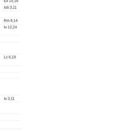
Ex 15,18
Iob 3,11
Rm 8,14
Io 12,24
Lc 6,19
Io 3,11