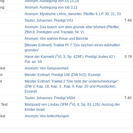
ung
Anonym: Auslegung von Ex 15,18
ung
Anonym: Auslegung von Iob 3,11
Anonym: Mystische Lehre, darunter: Pfeiffer II, LP. 30, 31, 33
Tauler, Johannes: Predigt V43
T 49
Anonym: Das buoch von dem grunde aller bôsheit (Pfeiffer,
ZfdA 8, Predigten und Tractate, Nr. V)
Anonym: Von wahrer Reue und Beichte
[Meister Eckhart]: Traktat Pf. 7 "Diu zeichen eines wârhaften
grundes"
2
Hane der Karmelit (
VL 3, Sp. 429ff.): Predigt Jostes 42 /
S 79
Par. an. 54
Text
Anonym: Von Gelassenheit
pt
Meister Eckhart: Predigt 106 (DW IV/2), Exzerpt
pt
Meister Eckhart: Traktat 2 "Die rede der underscheidunge"
(DW V, Kap. 18, Kap. 3., Kap. 6, Kap. 20 und Plusstücke),
Exzerpt
Tauler, Johannes: Predigt V60d
T 40
2
 Text
Marquard von Lindau OFM (
VL 6, Sp. 81-126): Auszug der
Kinder Israel
Text
Anonym: Von Anfechtungen