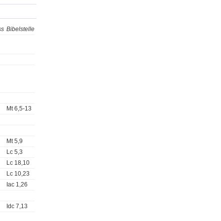
ss
Bibelstelle
Mt 6,5-13
Mt 5,9
Lc 5,3
Lc 18,10
Lc 10,23
Iac 1,26
Idc 7,13