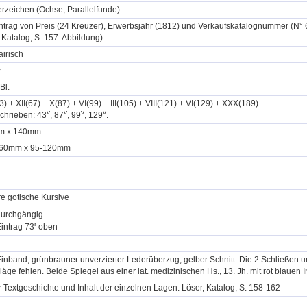
rzeichen (Ochse, Parallelfunde)
intrag von Preis (24 Kreuzer), Erwerbsjahr (1812) und Verkaufskatalognummer (N° 6
 Katalog, S. 157: Abbildung)
irisch
r
Bl.
3) + XII(67) + X(87) + VI(99) + III(105) + VIII(121) + VI(129) + XXX(189)
v
v
v
v
chrieben: 43
, 87
, 99
, 129
.
m x 140mm
160mm x 95-120mm
e gotische Kursive
durchgängig
r
Eintrag 73
oben
Einband, grünbrauner unverzierter Lederüberzug, gelber Schnitt. Die 2 Schließen u
äge fehlen. Beide Spiegel aus einer lat. medizinischen Hs., 13. Jh. mit rot blauen In
ür Textgeschichte und Inhalt der einzelnen Lagen: Löser, Katalog, S. 158-162