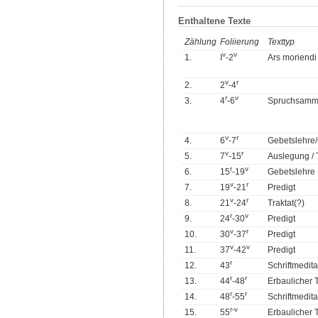
Enthaltene Texte
Zählung
Foliierung
Texttyp
v
v
1.
I
-2
Ars moriendi
v
r
2.
2
-4
r
v
3.
4
-6
Spruchsamm
v
r
4.
6
-7
Gebetslehre
v
r
5.
7
-15
Auslegung / 
r
v
6.
15
-19
Gebetslehre
v
r
7.
19
-21
Predigt
v
r
8.
21
-24
Traktat(?)
r
v
9.
24
-30
Predigt
v
r
10.
30
-37
Predigt
v
v
11.
37
-42
Predigt
r
12.
43
Schriftmedita
r
r
13.
44
-48
Erbaulicher 
r
r
14.
48
-55
Schriftmedita
r
-
v
15.
55
Erbaulicher 