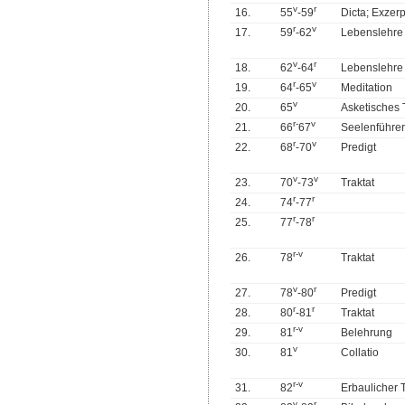
v
r
16.
55
-59
Dicta; Exzer
r
v
17.
59
-62
Lebenslehre
v
r
18.
62
-64
Lebenslehre
r
v
19.
64
-65
Meditation
v
20.
65
Asketisches 
r
-
v
21.
66
67
Seelenführer
r
v
22.
68
-70
Predigt
v
v
23.
70
-73
Traktat
r
r
24.
74
-77
r
r
25.
77
-78
r
-
v
26.
78
Traktat
v
r
27.
78
-80
Predigt
r
r
28.
80
-81
Traktat
r
-
v
29.
81
Belehrung
v
30.
81
Collatio
r
-
v
31.
82
Erbaulicher 
v
r