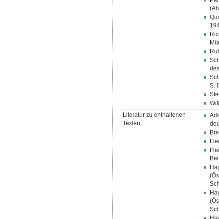
Pfe
(Ab
Qui
194
Ric
Mün
Ruh
Sch
des
Sch
S. 
Ste
Wit
Literatur zu enthaltenen
Ada
Texten:
deu
Bre
Fle
Fle
Bei
Hay
(Ös
Sch
Hay
(Ös
Sch
Hay