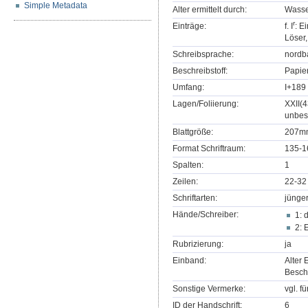
Simple Metadata
Alter ermittelt durch:
Wasse
r
Einträge:
f. I
: E
Löser,
Schreibsprache:
nordba
Beschreibstoff:
Papie
Umfang:
I+189 
Lagen/Foliierung:
XXII(4
unbes
Blattgröße:
207m
Format Schriftraum:
135-
Spalten:
1
Zeilen:
22-32
Schriftarten:
jünger
Hände/Schreiber:
1: 
2: 
Rubrizierung:
ja
Einband:
Alter 
Beschl
Sonstige Vermerke:
vgl. f
ID der Handschrift:
6