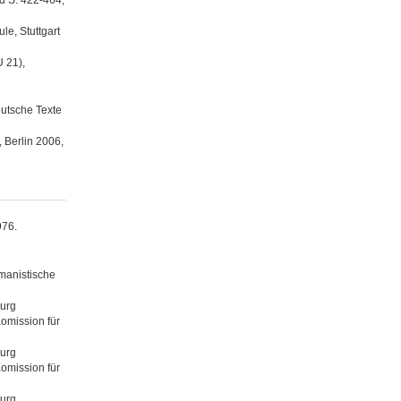
nd S. 422-464,
le, Stuttgart
 21),
eutsche Texte
 Berlin 2006,
976.
rmanistische
burg
Komission für
burg
Komission für
burg