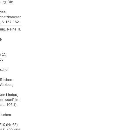
burg. Die
 des
r Schatzkammer
, S. 157-162.
rg, Reihe III.
t-
 1),
305
rischen
ftlichen
 Würzburg
von Lindau,
 Israel', in:
iana 106,1),
eutschen
10 (Nr. 65).