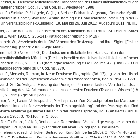
neider, K., Deutsche Mittelalterliche Handschriften der Universitätsbibliothek Augs
naturengruppen Cod. I 3 und Cod. III 1, Wiesbaden 1988.
er, F. / Steinke, R. / Hägele, G. (Hg.), Meister Eckhart in Augsburg. Deutsche Mystik
telalters in Kloster, Stadt und Schule. Katalog zur Handschriftenausstellung in de
 Universitätsbibliothek Augsburg (18. Mai bis 29. Juli 2011), Augsburg 2011, Nr. III,3
er, G., Die deutschen Handschriften des Mittelalters der Erzabtei St. Peter zu Salzbu
d 1, Wien 1982, S. 236-241 (Katalogbeschreibung b IV 19).
manek, W., Verzeichnis der in DW IV benutzten Textzeugen und ihrer Siglen [Eckhar
rlieferung] [Stand: 2005] (Sigle Mai8).
nrumpf, G. / Völker, P.-G., Die deutschen mittelalterlichen Handschriften der
versitätsbibliothek München (Die Handschriften der Universitätsbibliothek München
sbaden 1968, S. 117-130 (Katalogbeschreibung zu 4° Cod. ms. 479) und S. 299-
talogbeschreibung zu 8° Cod. ms. 279.
er, F., Merswin, Rulman, in: Neue Deutsche Biographie (Bd. 17), hg. von der Histo
mission bei der Bayerischen Akademie der wissenschaften, Berlin 1994, S. 177f.
er, J. G., Die 'Vulgata'-Fassung der Predigten Johannes Taulers. Von der handschri
rlieferung des 14. Jahrhunderts bis zu den ersten Drucken (Texte und Wissen 1),
9, S. 199f. (Sigle Au 3 [Mai 8]).
mer, N. F., Latein, Volkssprache, Mischsprache. Zum Sprachproblem bei Marquard 
 einem Handschriftenverzeichnis der 'Dekalogerklärung' und des 'Auszugs der Kinder
tmittelalterliche geistliche Literatur in der Nationalsprache, Bd. 1 (Analecta Cartus
zburg 1983, S. 70-110, hier S. 106.
iffer, F. / Strobl, J. (Hg.), Berthold von Regensburg. Vollständige Ausgabe seiner d
digten, Bd. II, Wien 1880 (Nachdruck mit einer Bibliographie und einem
rlieferungsgeschichtlichen Beitrag von Kurt Ruh, Berlin 1965), S. 708 (Nr. 48) und 7