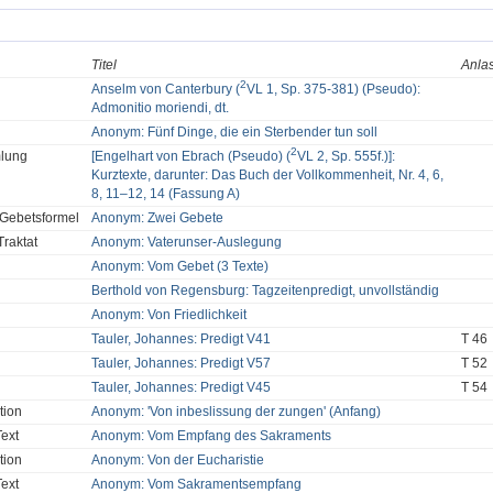
Titel
Anla
2
Anselm von Canterbury (
VL 1, Sp. 375-381) (Pseudo):
Admonitio moriendi, dt.
Anonym: Fünf Dinge, die ein Sterbender tun soll
2
lung
[Engelhart von Ebrach (Pseudo) (
VL 2, Sp. 555f.)]:
Kurztexte, darunter: Das Buch der Vollkommenheit, Nr. 4, 6,
8, 11–12, 14 (Fassung A)
/Gebetsformel
Anonym: Zwei Gebete
Traktat
Anonym: Vaterunser-Auslegung
Anonym: Vom Gebet (3 Texte)
Berthold von Regensburg: Tagzeitenpredigt, unvollständig
Anonym: Von Friedlichkeit
Tauler, Johannes: Predigt V41
T 46
Tauler, Johannes: Predigt V57
T 52
Tauler, Johannes: Predigt V45
T 54
tion
Anonym: 'Von inbeslissung der zungen' (Anfang)
Text
Anonym: Vom Empfang des Sakraments
tion
Anonym: Von der Eucharistie
Text
Anonym: Vom Sakramentsempfang