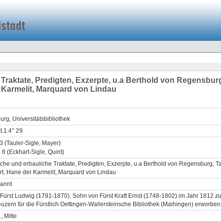
Traktate, Predigten, Exzerpte, u.a Berthold von Regensburg
 Karmelit, Marquard von Lindau
rg, Universitätsbibliothek
II.1.4° 29
3 (Tauler-Sigle, Mayer)
 8 (Eckhart-Sigle, Quint)
che und erbauliche Traktate, Predigten, Exzerpte, u.a Berthold von Regensburg, Ta
rt, Hane der Karmelit, Marquard von Lindau
annt
Fürst Ludwig (1791-1870), Sohn von Fürst Kraft Ernst (1748-1802) im Jahr 1812 z
uzern für die Fürstlich Oettingen-Wallersteinsche Bibliothek (Maihingen) erworben
, Mitte