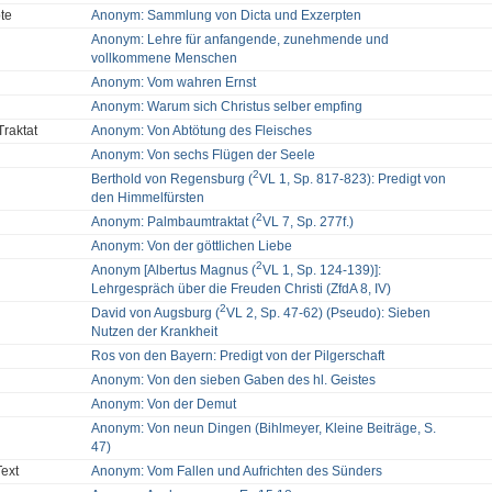
pte
Anonym: Sammlung von Dicta und Exzerpten
Anonym: Lehre für anfangende, zunehmende und
vollkommene Menschen
Anonym: Vom wahren Ernst
Anonym: Warum sich Christus selber empfing
Traktat
Anonym: Von Abtötung des Fleisches
Anonym: Von sechs Flügen der Seele
2
Berthold von Regensburg (
VL 1, Sp. 817-823): Predigt von
den Himmelfürsten
2
Anonym: Palmbaumtraktat (
VL 7, Sp. 277f.)
Anonym: Von der göttlichen Liebe
2
Anonym [Albertus Magnus (
VL 1, Sp. 124-139)]:
Lehrgespräch über die Freuden Christi (ZfdA 8, IV)
2
David von Augsburg (
VL 2, Sp. 47-62) (Pseudo): Sieben
Nutzen der Krankheit
Ros von den Bayern: Predigt von der Pilgerschaft
Anonym: Von den sieben Gaben des hl. Geistes
Anonym: Von der Demut
Anonym: Von neun Dingen (Bihlmeyer, Kleine Beiträge, S.
47)
Text
Anonym: Vom Fallen und Aufrichten des Sünders