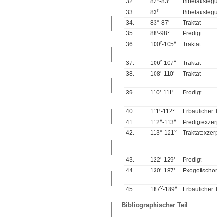
32.
82
-83
Bibelausleg
r
33.
83
Bibelausleg
v
r
34.
83
-87
Traktat
r
v
35.
88
-98
Predigt
r
v
36.
100
-105
Traktat
r
v
37.
106
-107
Traktat
r
r
38.
108
-110
Traktat
r
r
39.
110
-111
Predigt
r
v
40.
111
-112
Erbaulicher 
v
v
41.
112
-113
Predigtexzer
v
v
42.
113
-121
Traktatexzer
r
r
43.
122
-129
Predigt
r
r
44.
130
-187
Exegetischer
v
v
45.
187
-189
Erbaulicher 
Bibliographischer Teil