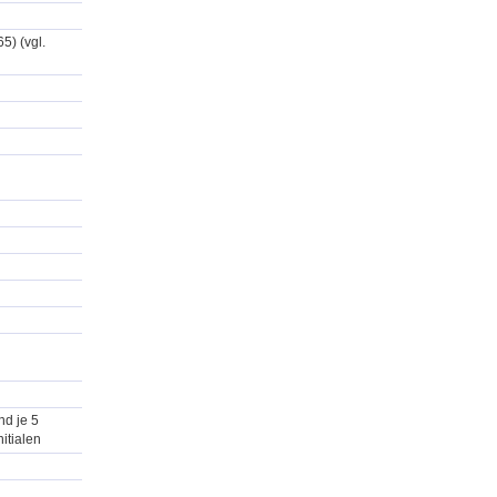
5) (vgl.
nd je 5
itialen