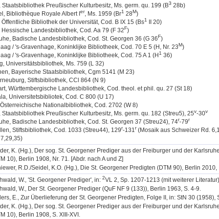
3
, Staatsbibliothek Preußischer Kulturbesitz, Ms. germ. qu. 199 (B
28b)
e
r
1
M
l, Bibliothèque Royale Albert I
, Ms. 1959 (Br
28
)
1
 Öffentliche Bibliothek der Universität, Cod. B IX 15 (Bs
II 20)
F
 Hessische Landesbibliothek, Cod. Aa 79 (F 32
)
F
uhe, Badische Landesbibliothek, Cod. St. Georgen 36 (G 36
)
M
ag / 's-Gravenhage, Koninklijke Bibliotheek, Cod. 70 E 5 (H, Nr. 23
)
1
ag / 's-Gravenhage, Koninklijke Bibliotheek, Cod. 75 A 1 (H
36)
g, Universitätsbibliothek, Ms. 759 (L 32)
en, Bayerische Staatsbibliothek, Cgm 5141 (M 23)
rneuburg, Stiftsbibliothek, CCl 864 (N 9)
art, Württembergische Landesbibliothek, Cod. theol. et phil. qu. 27 (St 18)
a, Universitetsbibliotek, Cod. C 800 (U 17)
Österreichische Nationalbibliothek, Cod. 2702 (W 8)
v
v
, Staatsbibliothek Preußischer Kulturbesitz, Ms. germ. qu. 182 (Streu5), 25
-30
r
r
uhe, Badische Landesbibliothek, Cod. St. Georgen 37 (Streu24), 74
-79
r
r
llen, Stiftsbibliothek, Cod. 1033 (Streu44), 129
-131
(Mosaik aus Schweizer Rd. 6,
7,29,35)
der, K. (Hg.), Der sog. St. Georgener Prediger aus der Freiburger und der Karlsruh
M 10), Berlin 1908, Nr. 71. [Abdr. nach A und Z]
iewer, R.D./Seidel, K.O. (Hg.), Die St. Georgener Predigten (DTM 90), Berlin 2010, 
2
hwald, W., 'St. Georgener Prediger', in:
VL 2, Sp. 1207-1213 (mit weiterer Literatur)
hwald, W., Der St. Georgener Prediger (QuF NF 9 (133)), Berlin 1963, S. 4-9.
ers, E., Zur Überlieferung der St. Georgener Predigten, Folge II, in: StN 30 (1958), 
der, K. (Hg.), Der sog. St. Georgener Prediger aus der Freiburger und der Karlsruh
M 10), Berlin 1908, S. XIII-XVI.