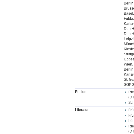
Berlin
Brüsse
Basel,
Fulda,
Karlsr
Den Ha
Den Ha
Leipzi
Münch
Kloste
Stuttg
Uppsal
Wien, 
Berlin
Karlsr
St. Ga
SGP 2
Edition:
Rie
(DT
Sch
Literatur:
Frü
Frü
Lüd
Rie
(DT