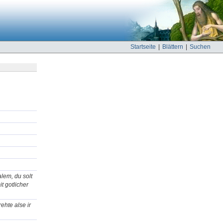
Startseite
|
Blättern
|
Suchen
alem, du solt
t gotlicher
rehte alse ir