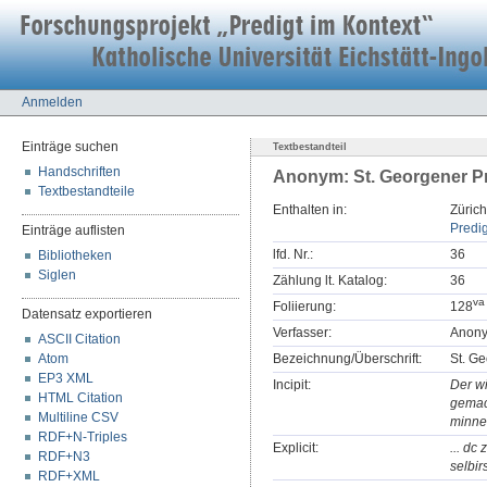
Anmelden
Einträge suchen
Textbestandteil
Handschriften
Anonym: St. Georgener Pr
Textbestandteile
Enthalten in:
Zürich
Predig
Einträge auflisten
lfd. Nr.:
36
Bibliotheken
Siglen
Zählung lt. Katalog:
36
v
a
Foliierung:
128
Datensatz exportieren
Verfasser:
Anon
ASCII Citation
Atom
Bezeichnung/Überschrift:
St. Ge
EP3 XML
Incipit:
Der wi
HTML Citation
gemac
Multiline CSV
minne!
RDF+N-Triples
Explicit:
... dc 
RDF+N3
selbir
RDF+XML