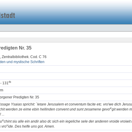
edigten Nr. 35
, Zentralbibliothek. Cod. C 76
ten und mystische Schriften
r
b
- 131
ym
orgener Predigten Nr. 35
ssage Ysaias sprichit: `letare Jerusalem et conventum facite etc. vro'we dich Jerus
e
hit werden ze eime ebin hellinden convent und sunt zesamene gevo
git werden mi
 ...
o
zu
chint siu alle ein andir also dc sich ein iegeliche sele der anderen vroide vroiwit 
v
s vro
ide. Des helfe uns got. Amen.