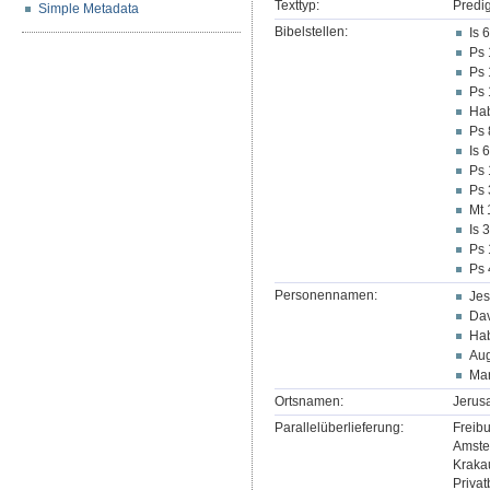
Texttyp:
Predig
Simple Metadata
Bibelstellen:
Is 
Ps 
Ps 
Ps 
Hab
Ps 
Is 
Ps 
Ps 
Mt 
Is 
Ps 
Ps 
Personennamen:
Jes
Da
Ha
Aug
Mar
Ortsnamen:
Jerus
Parallelüberlieferung:
Freibu
Amster
Krakau
Privat