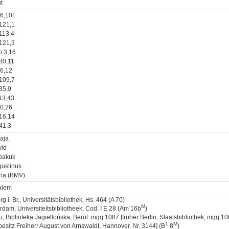
t
66,10f.
121,1
113,4
121,3
 3,16
80,11
66,12
109,7
35,9
13,43
30,26
16,14
41,3
aja
vid
bakuk
ustinus
ia (BMV)
alem
rg i. Br., Universitätsbibliothek, Hs. 464 (A 70)
M
dam, Universiteitsbibliotheek, Cod. I E 28 (Am 16b
)
, Biblioteka Jagiellońska, Berol. mgq 1087 [früher Berlin, Staatsbibliothek, mgq 1
1
M
besitz Freiherr August von Arnswaldt, Hannover, Nr. 3144] (B
8
)