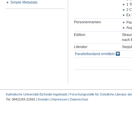
Simple Metadata
1 T
2 C
Ex 
Personennamen:
Pau
Aug
Edition:
Strauc
nach E
Literatur:
Seppä
Parallelbestand ermitteln
Katholische Universität Eichstätt-Ingolstadt | Forschungsstelle für Geistliche Literatur des
Tel. 08421/93-21692 |
Kontakt
|
Impressum
|
Datenschutz