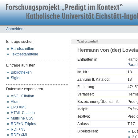
Anmelden
Einträge suchen
Textbestandteil
Handschriften
Hermann von (der) Loveia
Textbestandteile
Enthalten in:
Hambur
Paradi
Einträge auflisten
lfd. Nr.:
18
Bibliotheken
Siglen
Zählung lt. Katalog:
18
v
Foliierung:
47
-5
Datensatz exportieren
Verfasser:
Herma
ASCII Citation
Atom
Bezeichnung/Überschrift:
Predig
EP3 XML
Incipit:
Es ist 
HTML Citation
Texttyp:
Predig
Multiline CSV
RDF+N-Triples
Anlass:
T 17
RDF+N3
Bibelstellen:
Lc 
RDF+XML
2 C