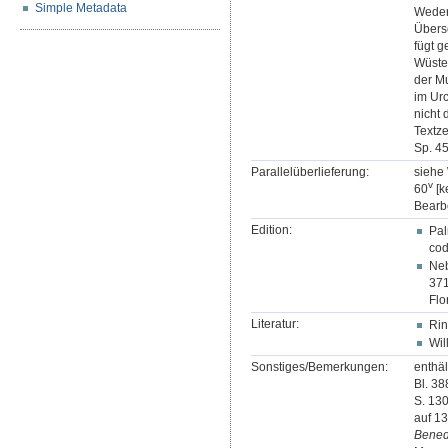
Simple Metadata
Weder 
Überse
fügt g
Wüsten
der Mu
im Urc
nicht 
Textz
Sp. 4
Parallelüberlieferung:
siehe 
v
60
[k
Bearbe
Edition:
Pal
cod
Neb
371
Flo
Literatur:
Rin
Wil
Sonstiges/Bemerkungen:
enthäl
Bl. 38
S. 130
auf 1
Benedi