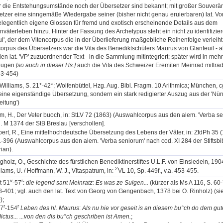
die Entstehungsumstände noch der Übersetzer sind bekannt; mit großer Souveränit
tzer eine sinngemäße Wiedergabe seiner (bisher nicht genau eruierbaren) lat. Vo
elegentlich eigene Glossen für fremd und exotisch erscheinende Details aus dem
väterleben hinzu. Hinter der Fassung des Archetypus steht ein nicht zu identifizie
l', der dem Vitencorpus die in der Überlieferung maßgebliche Reihenfolge verleih
orpus des Übersetzers war die Vita des Benediktschülers Maurus von Glanfeuil - al
den lat. 'VP' zuzuordnender Text - in die Sammlung mitintegriert; später wird in meh
eugen
[so auch in dieser Hs.]
auch die Vita des Schweizer Eremiten Meinrad mittradie
53-454)
Williams, S. 21*-42*; Wolfenbüttel, Hzg. Aug. Bibl. Fragm. 10 Arithmica; München, 
eine eigenständige Übersetzung, sondern ein stark redigierter Auszug aus der 'Nü
itung')
m, H., Der Veter buoch, in: StLV 72 (1863) (Auswahlcorpus aus den alem. 'Verba 
. M 1374 der StB Breslau [verschollen].
ert, R., Eine mittelhochdeutsche Übersetzung des Lebens der Väter, in: ZfdPh 35 (
-396 (Auswahlcorpus aus den alem. 'Verba seniorum' nach cod. XI 284 der Stiftsbibl
rian).
gholz, O., Geschichte des fürstlichen Benediktinerstiftes U.L.F. von Einsiedeln, 190
2
liams, U. / Hoffmann, W. J., Vitaspatrum, in:
VL 10, Sp. 449f., v.a. 453-455.
v
r
t 51
-57
:
die legend sant Meinratz: Es was ze Sulgen...
(kürzer als Ms A 116, S. 60
8-401; vgl. auch den lat. Text von Georg von Gengenbach, 1378 bei O. Rinholz) (s
);
r
r
37
-154
Leben des hl. Maurus
:
Als nu hie vor geseit is an diesem bu°ch do dem gut
ctus...
...von den dis bu°ch geschriben ist Amen.
;