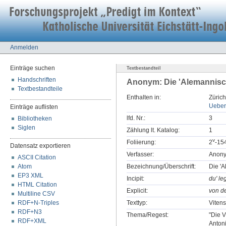
Anmelden
Einträge suchen
Textbestandteil
Handschriften
Anonym: Die 'Alemannisch
Textbestandteile
Enthalten in:
Zürich
Ueber
Einträge auflisten
lfd. Nr.:
3
Bibliotheken
Siglen
Zählung lt. Katalog:
1
v
Foliierung:
2
-15
Datensatz exportieren
Verfasser:
Anon
ASCII Citation
Atom
Bezeichnung/Überschrift:
Die 'A
EP3 XML
Incipit:
du' le
HTML Citation
Explicit:
von d
Multiline CSV
RDF+N-Triples
Texttyp:
Viten
RDF+N3
Thema/Regest:
"Die V
RDF+XML
Antoni