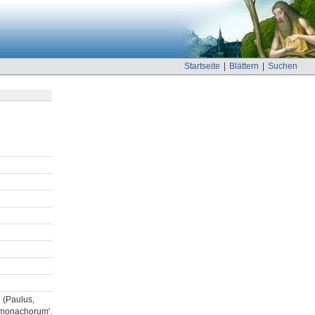
Startseite
|
Blättern
|
Suchen
n (Paulus,
a monachorum'.