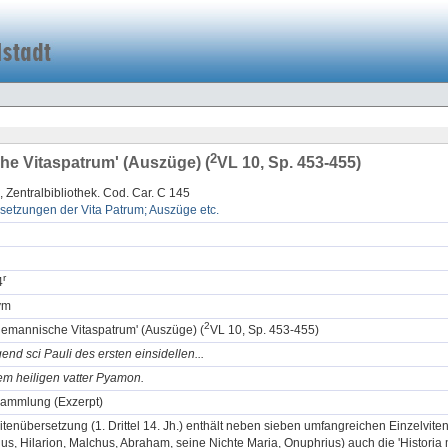
2
e Vitaspatrum' (Auszüge) (
VL 10, Sp. 453-455)
, Zentralbibliothek. Cod. Car. C 145
setzungen der Vita Patrum; Auszüge etc.
r
4
ym
2
lemannische Vitaspatrum' (Auszüge) (
VL 10, Sp. 453-455)
gend sci Pauli des ersten einsidellen...
em heiligen vatter Pyamon.
sammlung (Exzerpt)
itenübersetzung (1. Drittel 14. Jh.) enthält neben sieben umfangreichen Einzelvite
us, Hilarion, Malchus, Abraham, seine Nichte Maria, Onuphrius) auch die 'Histori