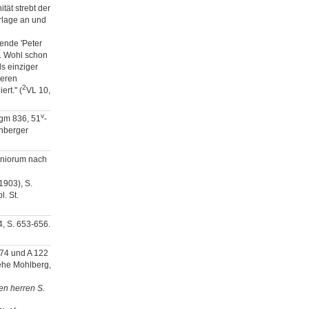
ät strebt der
rlage an und
rende 'Peter
t. Wohl schon
s einziger
reren
2
rt." (
VL 10,
v
cgm 836, 51
-
rnberger
seniorum nach
1903), S.
. St.
4, S. 653-656.
-74 und A 122
iehe Mohlberg,
en herren S.
r