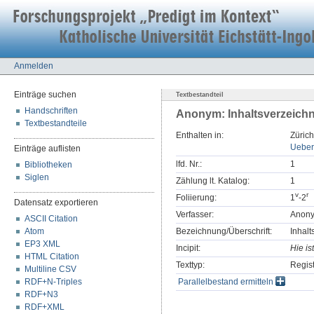
Anmelden
Einträge suchen
Textbestandteil
Handschriften
Anonym: Inhaltsverzeichn
Textbestandteile
Enthalten in:
Zürich
Ueber
Einträge auflisten
lfd. Nr.:
1
Bibliotheken
Siglen
Zählung lt. Katalog:
1
v
r
Foliierung:
1
-2
Datensatz exportieren
Verfasser:
Anon
ASCII Citation
Atom
Bezeichnung/Überschrift:
Inhalt
EP3 XML
Incipit:
Hie is
HTML Citation
Texttyp:
Regis
Multiline CSV
RDF+N-Triples
Parallelbestand ermitteln
RDF+N3
RDF+XML