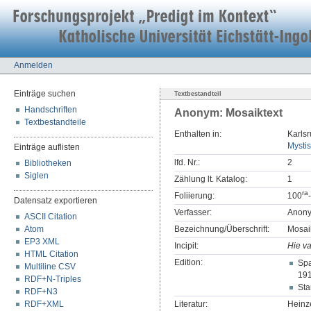
Anmelden
Einträge suchen
Textbestandteil
Handschriften
Anonym: Mosaiktext
Textbestandteile
Enthalten in:
Karlsr
Mysti
Einträge auflisten
lfd. Nr.:
2
Bibliotheken
Siglen
Zählung lt. Katalog:
1
r
a
Foliierung:
100
Datensatz exportieren
Verfasser:
Anon
ASCII Citation
Atom
Bezeichnung/Überschrift:
Mosai
EP3 XML
Incipit:
Hie va
HTML Citation
Edition:
Spa
Multiline CSV
191
RDF+N-Triples
Sta
RDF+N3
RDF+XML
Literatur:
Heinze