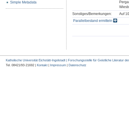
Pergam
Simple Metadata
Wiesb
Sonstiges/Bemerkungen:
Auf 1
Parallelbestand ermitteln
Katholische Universität Eichstätt-Ingolstadt | Forschungsstelle für Geistliche Literatur des
Tel. 08421/93-21692 |
Kontakt
|
Impressum
|
Datenschutz