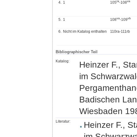
r
a
v
a
4.
1
105
-108
v
a
v
b
5.
1
108
-109
6.
Nicht im Katalog enthalten
110ra-111rb
Bibliographischer Teil
Katalog:
Heinzer F., St
im Schwarzwald
Pergamenthands
Badischen Lande
Wiesbaden 198
Literatur:
Heinzer F., S
im Schwarzwal