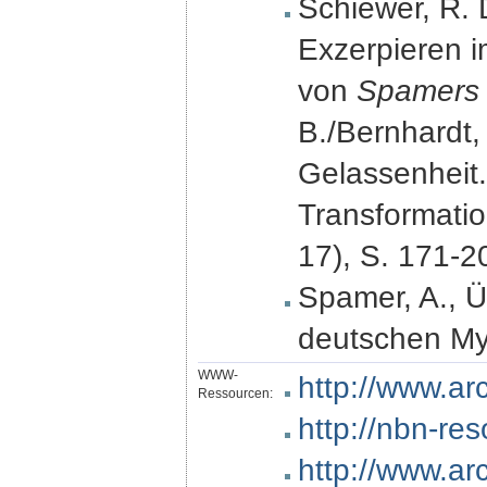
Schiewer, R. 
Exzerpieren i
von
Spamers 
B./Bernhardt,
Gelassenheit.
Transformatio
17), S. 171-20
Spamer, A., Ü
deutschen Mys
WWW-
http://www.ar
Ressourcen:
http://nbn-re
http://www.ar