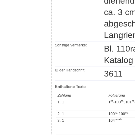
dienende
ca. 3 c
abgeschn
Langrie
Sonstige Vermerke:
Bl. 110r
Katalog
ID der Handschrift:
3611
Enthaltene Texte
Zählung
Foliierung
r
a
r
a
r
a
1.
1
1
-100
, 101
r
a
v
a
2.
1
100
-100
r
a
-
v
b
3.
1
104