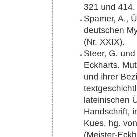
321 und 414.
Spamer, A., Ü
deutschen Mys
(Nr. XXIX).
Steer, G. und 
Eckharts. Mu
und ihrer Be
textgeschicht
lateinischen 
Handschrift, 
Kues, hg. vo
(Meister-Eckh