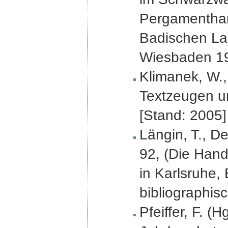
Pergamenthand
Badischen Lan
Wiesbaden 19
Klimanek, W.,
Textzeugen un
[Stand: 2005]
Längin, T., D
92, (Die Hand
in Karlsruhe, 
bibliographi
Pfeiffer, F. (