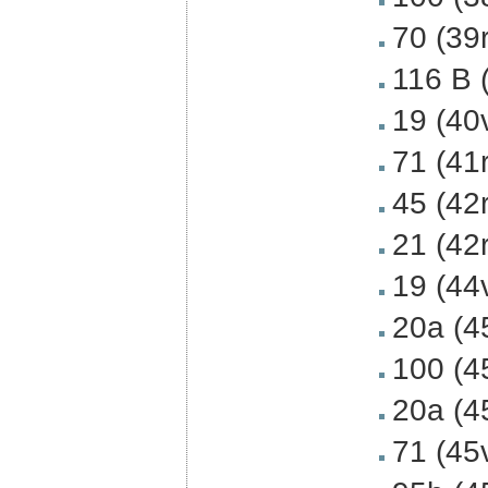
70 (39
116 B 
19 (40
71 (41
45 (42r
21 (42
19 (44
20a (4
100 (4
20a (4
71 (45