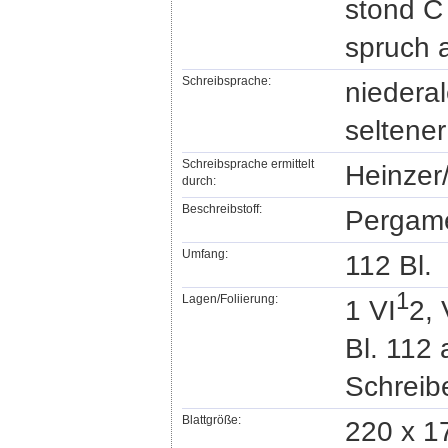
stond C
spruch 
Schreibsprache:
niedera
seltene
Schreibsprache ermittelt
Heinzer
durch:
Beschreibstoff:
Pergam
Umfang:
112 Bl.
1
Lagen/Foliierung:
1 VI
2, 
Bl. 112
Schreib
Blattgröße:
220 x 