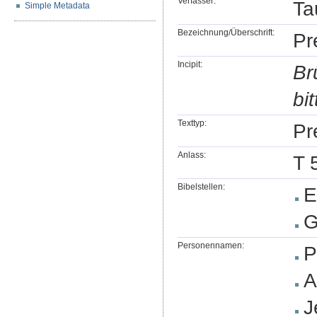
Verfasser:
Ta
Simple Metadata
Bezeichnung/Überschrift:
Pr
Incipit:
Br
bi
Texttyp:
Pr
Anlass:
T 
Bibelstellen:
E
G
Personennamen:
P
A
J