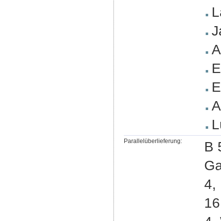
L
J
A
E
E
A
L
Parallelüberlieferung:
B 
Ga
4,
16