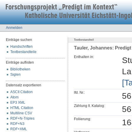
Anmelden
Einträge suchen
Textbestandteil
Handschriften
Tauler, Johannes: Predigt
Textbestandteile
Enthalten in:
St
Einträge auflisten
La
Bibliotheken
Siglen
[T
Datensatz exportieren
ASCII Citation
lfd. Nr.:
56
Atom
EP3 XML
Zählung lt. Katalog:
56
HTML Citation
Multiline CSV
RDF+N-Triples
Foliierung:
16
RDF+N3
RDF+XML