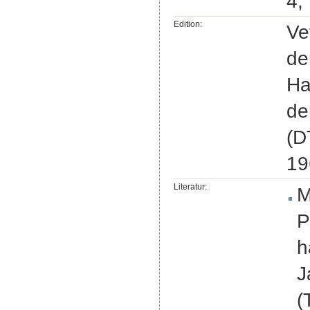
4,
Edition:
Ve
de
Ha
de
(D
19
Literatur:
M
P
h
J
(