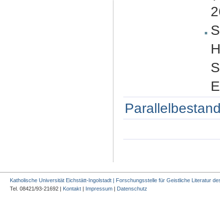
2
S
H
S
E
Parallelbestand
Katholische Universität Eichstätt-Ingolstadt | Forschungsstelle für Geistliche Literatur des
Tel. 08421/93-21692 |
Kontakt
|
Impressum
|
Datenschutz