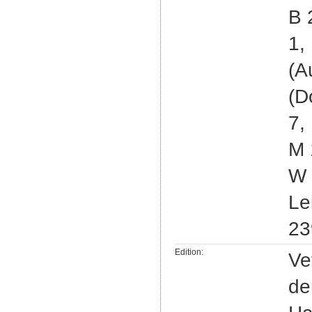
B 
1,
(A
(D
7,
M 
W 
Le
23
Edition:
Ve
de