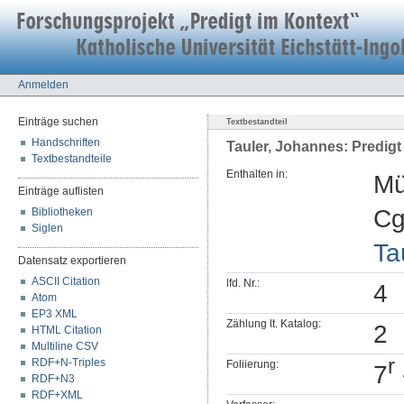
Anmelden
Einträge suchen
Textbestandteil
Handschriften
Tauler, Johannes: Predigt
Textbestandteile
Enthalten in:
Mü
Einträge auflisten
Cg
Bibliotheken
Siglen
Ta
Datensatz exportieren
ASCII Citation
lfd. Nr.:
4
Atom
EP3 XML
Zählung lt. Katalog:
2
HTML Citation
Multiline CSV
r
RDF+N-Triples
Foliierung:
7
RDF+N3
RDF+XML