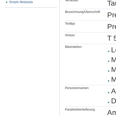
Verfasser:
Ta
Simple Metadata
Bezeichnung/Überschrift:
Pr
Texttyp:
Pr
Anlass:
T 
Bibelstellen:
L
M
M
M
Personennamen:
A
D
Parallelüberlieferung:
Am