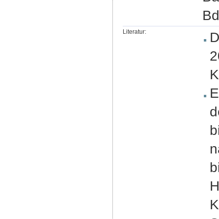
Bd
Literatur:
D
2
K
E
d
b
n
b
H
K