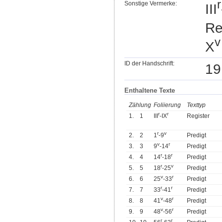
r
Sonstige Vermerke:
III
Re
v
X
ID der Handschrift:
19
Enthaltene Texte
Zählung
Foliierung
Texttyp
r
r
1.
1
III
-IX
Register
r
v
2.
2
1
-9
Predigt
v
r
3.
3
9
-14
Predigt
r
r
4.
4
14
-18
Predigt
r
v
5.
5
18
-25
Predigt
v
r
6.
6
25
-33
Predigt
r
r
7.
7
33
-41
Predigt
v
r
8.
8
41
-48
Predigt
v
r
9.
9
48
-56
Predigt
r
r