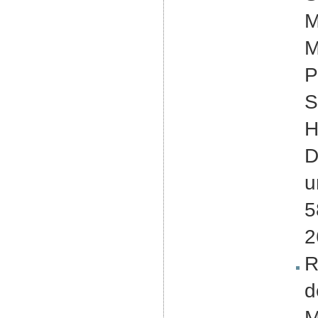
M
M
P
S
H
D
u
5
2
R
d
M