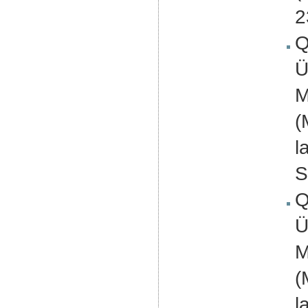
2
Q
Ü
M
(
l
S
Q
Ü
M
(
l