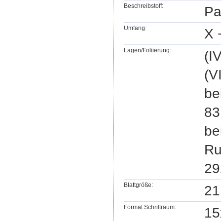
Beschreibstoff:
Pa
Umfang:
X 
Lagen/Foliierung:
(I
(V
be
83
be
Ru
29
Blattgröße:
21
Format Schriftraum:
15