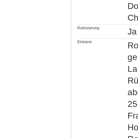
Do
Ch
Rubrizierung:
Ja
Einband:
Ro
ge
La
Rü
ab
25
Fr
Ho