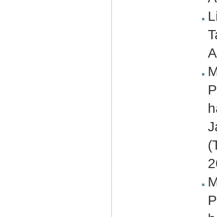
L
T
A
M
P
h
J
(
2
M
P