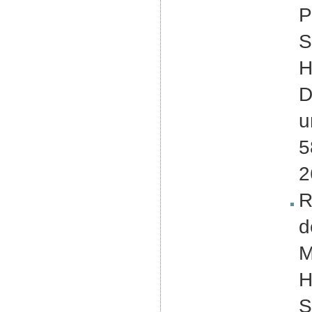
P
S
H
D
u
5
2
R
d
M
H
S