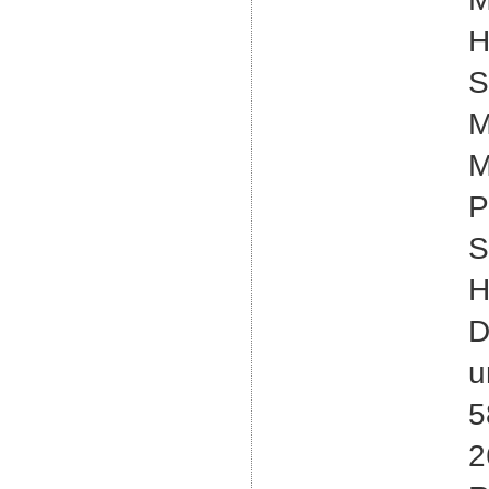
H
S
M
M
P
S
H
D
u
5
2