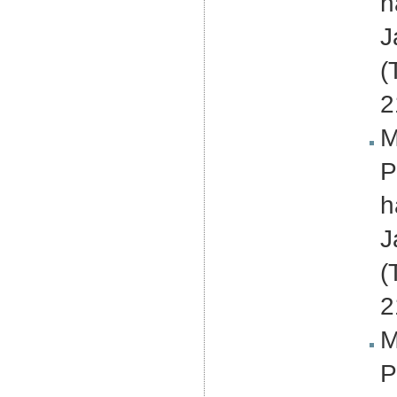
h
J
(
2
M
P
h
J
(
2
M
P