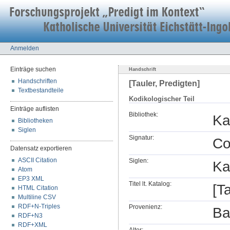
Anmelden
Einträge suchen
Handschrift
Handschriften
[Tauler, Predigten]
Textbestandteile
Kodikologischer Teil
Einträge auflisten
Bibliothek:
Ka
Bibliotheken
Siglen
Signatur:
Co
Datensatz exportieren
ASCII Citation
Siglen:
Ka
Atom
EP3 XML
Titel lt. Katalog:
[T
HTML Citation
Multiline CSV
RDF+N-Triples
Provenienz:
Ba
RDF+N3
RDF+XML