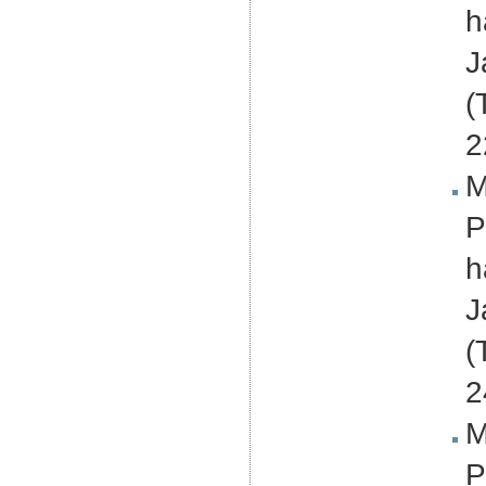
h
J
(
2
M
P
h
J
(
2
M
P