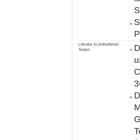
S
S
P
Literatur zu enthaltenen
D
Texten:
u
C
3
D
M
G
T