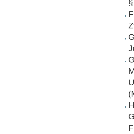
§
F
Z
G
J
G
M
U
(
H
G
F