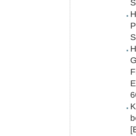
S
H
P
S
H
G
F
E
6
K
b
[