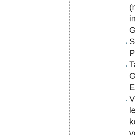
(
i
G
S
P
T
G
E
V
l
k
v