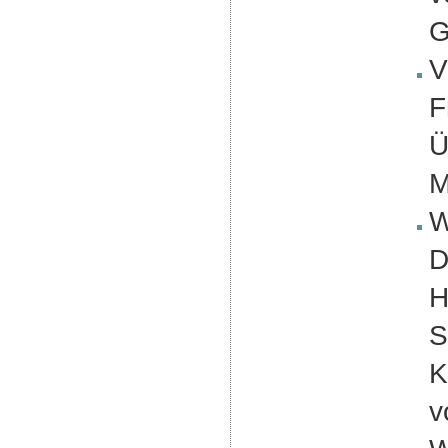
G
V
F
Ü
M
W
D
H
S
K
v