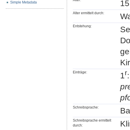
Alter:
15
Simple Metadata
Alter ermittelt durch:
Wa
Entstehung:
Se
Do
ge
Ki
r
Einträge:
1
pr
pf
Schreibsprache:
Ba
Schreibsprache ermittelt
Kl
durch: