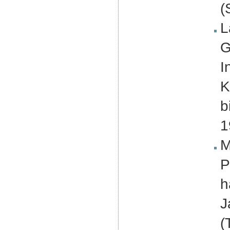
(
L
G
I
K
b
1
M
P
h
J
(