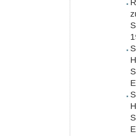
R
z
S
1
S
H
S
E
S
H
S
E