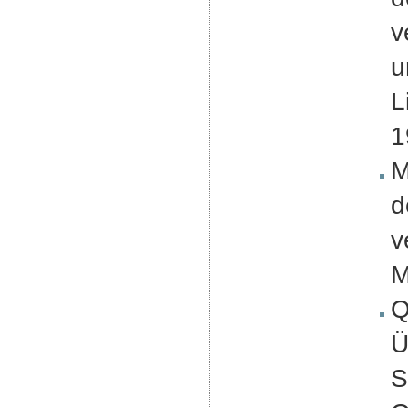
v
u
L
1
M
d
v
M
Q
Ü
S