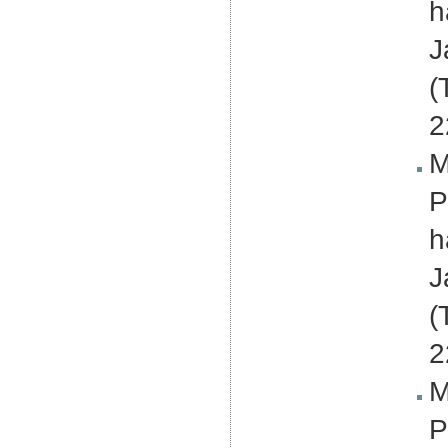
h
J
(
2
M
P
h
J
(
2
M
P