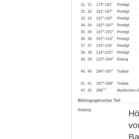
r
r
31.
31
175
-181
Predigt
r
r
32.
32
181
-187
Predigt
r
r
33.
33
187
-192
Predigt
v
v
34.
34
192
-197
Predigt
v
v
35.
35
197
-201
Predigt
v
r
36.
36
201
-210
Predigt
r
r
37.
37
210
-216
Predigt
r
v
38.
38
216
-225
Predigt
v
v
39.
39
225
-284
Dialog
v
r
40.
40
284
-287
Traktat
v
r
41.
41
287
-288
Traktat
r
-
v
42.
42
288
Mystisches G
Bibliographischer Teil
Katalog:
Hö
vo
Ba