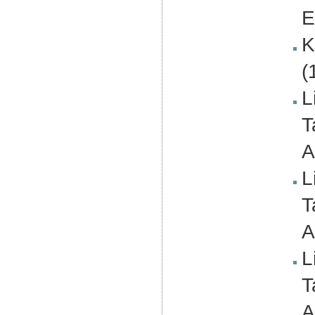
E
K
(
L
T
A
L
T
A
L
T
A