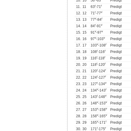
10.
10
56
-63
Predigt
r
r
11.
11
63
-71
Predigt
r
v
12.
12
71
-77
Predigt
v
r
13.
13
77
-84
Predigt
r
v
14.
14
84
-91
Predigt
v
v
15.
15
91
-97
Predigt
v
v
16.
16
97
-103
Predigt
v
r
17.
17
103
-108
Predigt
r
r
18.
18
108
-116
Predigt
r
r
19.
19
116
-118
Predigt
r
r
20.
20
118
-120
Predigt
r
r
21.
21
120
-124
Predigt
r
r
22.
22
124
-127
Predigt
r
v
23.
23
127
-134
Predigt
v
r
24.
24
134
-143
Predigt
r
v
25.
25
143
-148
Predigt
v
v
26.
26
148
-153
Predigt
v
v
27.
27
153
-158
Predigt
v
v
28.
28
158
-165
Predigt
v
r
29.
29
165
-171
Predigt
r
r
30.
30
171
-175
Predigt