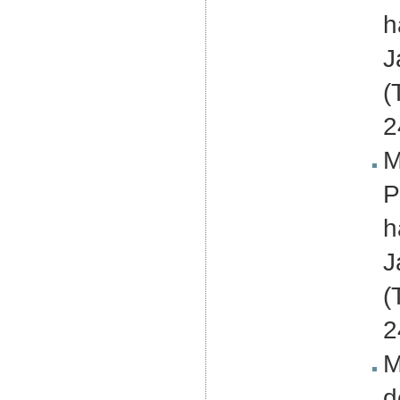
h
J
(
2
M
P
h
J
(
2
M
d