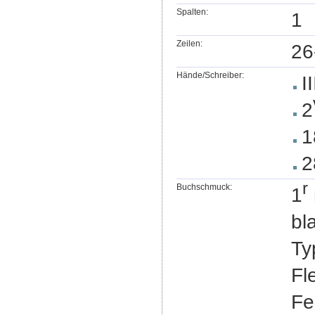
Spalten:
1
Zeilen:
26
Hände/Schreiber:
II
2
1
2
r
Buchschmuck:
1
bl
Ty
Fl
Fe