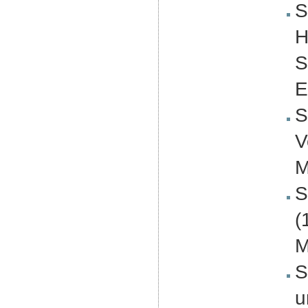
S
H
S
E
S
V
M
S
(
M
S
u