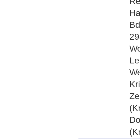
Re
Ha
Bd
29
Wo
Le
We
Kr
Ze
(K
Do
(K