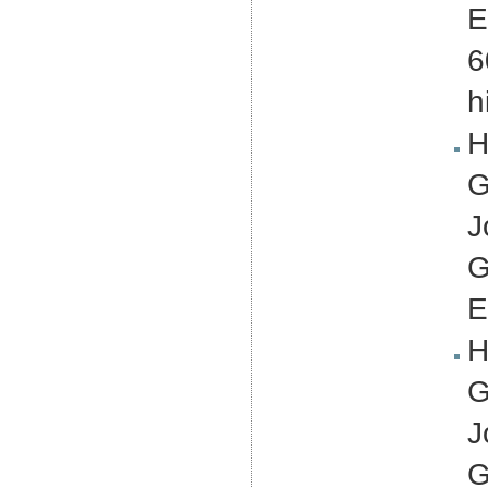
E
6
h
H
G
J
G
E
H
G
J
G