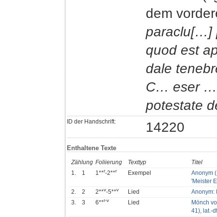
dem vorder
paraclu[…] 
quod est a
dale tenebre
C… eser … 
potestate d
ID der Handschrift:
14220
Enthaltene Texte
Zählung
Foliierung
Texttyp
Titel
r
r
1.
1
1**
-2**
Exempel
Anonym (M
'Meister E
v
v
2.
2
2**
-5**
Lied
Anonym: 
r
-
v
3.
3
6**
Lied
Mönch vo
41), lat.-