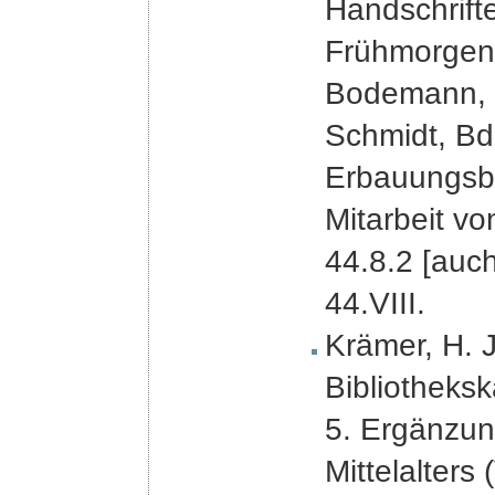
Handschrift
Frühmorgen-
Bodemann, K
Schmidt, Bd
Erbauungsbü
Mitarbeit v
44.8.2 [auc
44.VIII.
Krämer, H. J
Bibliotheks
5. Ergänzun
Mittelalters