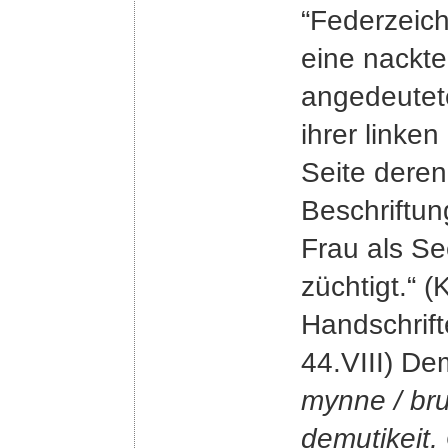
“Federzeich
eine nackte
angedeutete
ihrer linke
Seite deren
Beschriftung
Frau als Se
züchtigt.“ (
Handschrifte
44.VIII) De
mynne / bru
demutikeit,