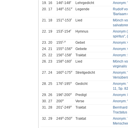
r
r
19.
16
146
-148
Lehrgedicht
Anonym: '
v
v
20.
17
148
-151
Legende
Rudolf vo
'Barlaam 
v
r
21.
18
151
-153
Lied
Mönch vo
salvatore
r
r
22.
19
153
-154
Hymnus
Anonym (
spiritus", (
r
v
23.
20
155
-
Gebet
Anonym: 
v
v
24.
21
155
-156
Gebete
Anonym: 
v
r
25.
22
156
-158
Traktat
Anonym: S
v
r
26.
23
158
-160
Lied
Mönch vo
virginalis
v
v
27.
24
160
-175
Streitgedicht
Anonym: "V
Versüber
r
v
28.
25
176
-195
Gedicht
Anonym: '
11, Sp. 8
r
v
29.
26
196
-200
Predigt
Anonym: 
v
30.
27
200
Verse
Anonym: V
r
v
31.
28
201
-249
Traktat
Bernhard 
Tractatus 
v
v
32.
29
249
-250
Traktat
Anonym: 
Mensche