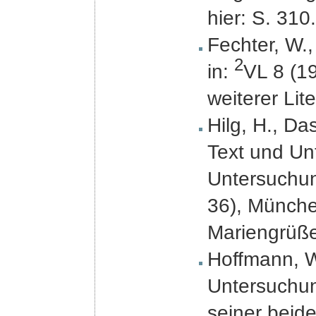
hier: S. 310.
Fechter, W.,
2
in:
VL 8 (19
weiterer Lite
Hilg, H., Da
Text und Un
Untersuchun
36), Münche
Mariengrüße
Hoffmann, W
Untersuchun
seiner beid