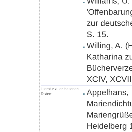
Williams, U.
'Offenbarun
zur deutsch
S. 15.
Willing, A. (
Katharina z
Bücherverzei
XCIV, XCVII
Literatur zu enthaltenen
Appelhans, P
Texten:
Mariendicht
Mariengrüße
Heidelberg 1