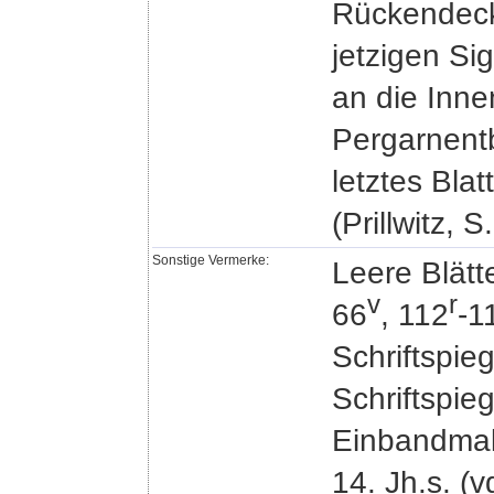
Rückendecke
jetzigen Si
an die Inne
Pergarnentb
letztes Bla
(Prillwitz, S
Sonstige Vermerke:
Leere Blätte
v
r
66
, 112
-1
Schriftspie
Schriftspie
Einbandmakul
14. Jh.s. (v