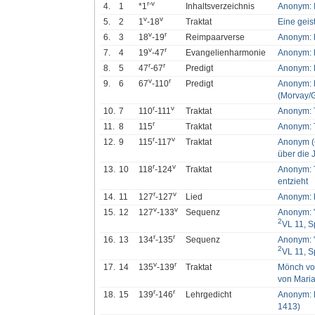
r
-
v
4.
1
*1
Inhaltsverzeichnis
Anonym: I
v
v
5.
2
1
-18
Traktat
Eine geist
v
r
6.
3
18
-19
Reimpaarverse
Anonym: 
v
r
7.
4
19
-47
Evangelienharmonie
Anonym: 
r
r
8.
5
47
-67
Predigt
Anonym: P
v
r
9.
6
67
-110
Predigt
Anonym: H
(Morvay/
r
v
10.
7
110
-111
Traktat
Anonym: T
r
11.
8
115
Traktat
Anonym: T
r
v
12.
9
115
-117
Traktat
Anonym (C
über die 
r
v
13.
10
118
-124
Traktat
Anonym: T
entzieht
r
v
14.
11
127
-127
Lied
Anonym: L
v
v
15.
12
127
-133
Sequenz
Anonym: "A
2
VL 11, S
r
r
16.
13
134
-135
Sequenz
Anonym: "A
2
VL 11, S
v
r
17.
14
135
-139
Traktat
Mönch vo
von Maria
r
r
18.
15
139
-146
Lehrgedicht
Anonym: 
1413)