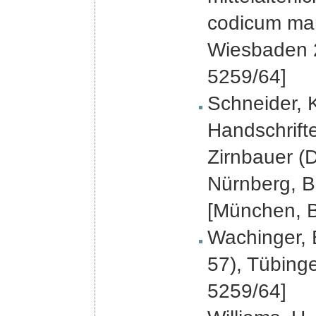
codicum man
Wiesbaden 
5259/64]
Schneider, K
Handschrift
Zirnbauer (D
Nürnberg, B
[München, 
Wachinger, 
57), Tübing
5259/64]