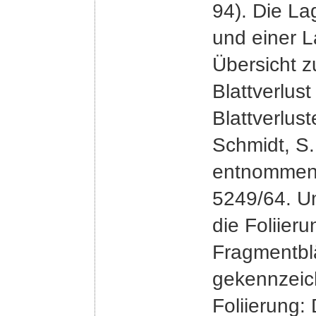
94). Die L
und einer L
Übersicht z
Blattverlus
Blattverlus
Schmidt, S.
entnommen 
5249/64. U
die Foliier
Fragmentblä
gekennzeic
Foliierung: 