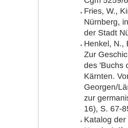
Cgm 5259/6
Fries, W., K
Nürnberg, in
der Stadt Nü
Henkel, N., 
Zur Geschic
des 'Buchs de
Kärnten. Vo
Georgen/Län
zur germani
16), S. 67-85
Katalog der 