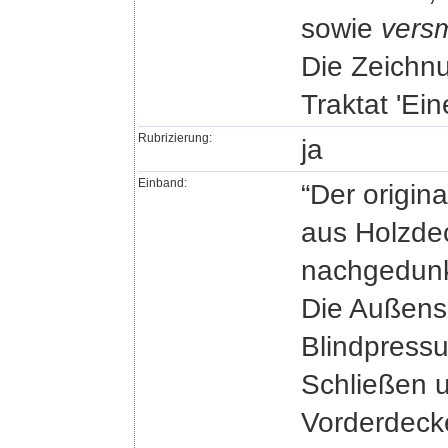
sowie
versm
Die Zeichnu
Traktat 'Ein
Rubrizierung:
ja
Einband:
“Der origin
aus Holzdec
nachgedunk
Die Außense
Blindpressu
Schließen 
Vorderdecke