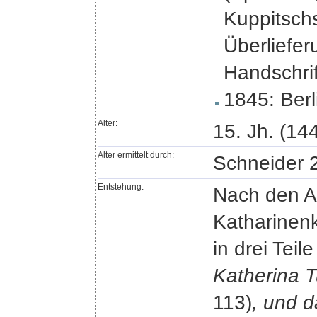
Kuppitschs
Überliefer
Handschrift
1845: Berl
Alter:
15. Jh. (144
Alter ermittelt durch:
Schneider 
Entstehung:
Nach den A
Katharinenk
in drei Teil
Katherina T
113)
, und d