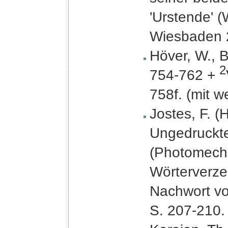
'Urstende' (W
Wiesbaden 2
Höver, W., B
2
754-762 +
758f. (mit we
Jostes, F. (
Ungedruckte
(Photomech
Wörterverze
Nachwort von
S. 207-210.