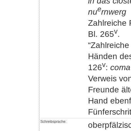
in das clos
e
nu
rnwerg
Zahlreiche 
v
Bl. 265
.
“Zahlreiche
Händen des 
v
126
:
coma
Verweis von
Freunde älte
Hand ebenf
Fünferschri
Schreibsprache:
oberpfälzisc