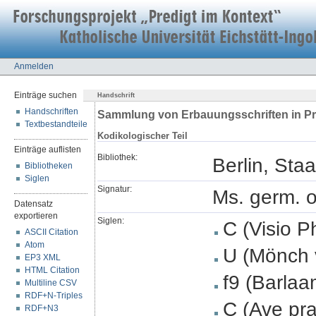
Anmelden
Einträge suchen
Handschrift
Handschriften
Sammlung von Erbauungsschriften in P
Textbestandteile
Kodikologischer Teil
Einträge auflisten
Bibliothek:
Berlin, Sta
Bibliotheken
Siglen
Signatur:
Ms. germ. o
Datensatz
exportieren
Siglen:
C (Visio Ph
ASCII Citation
Atom
U (Mönch v
EP3 XML
HTML Citation
f9 (Barlaa
Multiline CSV
RDF+N-Triples
C (Ave pra
RDF+N3