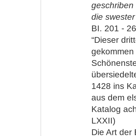
geschriben
die sweste
BI. 201 - 2
“Dieser dri
gekommen s
Schönenstei
übersiedelten
1428 ins K
aus dem el
Katalog ach
LXXII)
Die Art der