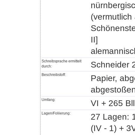
nürnbergisc
(vermutlic
Schönenstei
II]
alemannisch 
Schreibsprache ermittelt
Schneider 2
durch:
Beschreibstoff:
Papier, abg
abgestoßen
Umfang:
VI + 265 Bll
Lagen/Foliierung:
27 Lagen: 1 
(IV - 1) + 3V