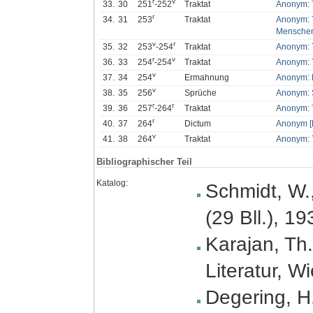
r
v
33.
30
251
-252
Traktat
Anonym: T
r
34.
31
253
Traktat
Anonym: T
Mensche
v
r
35.
32
253
-254
Traktat
Anonym: 
r
v
36.
33
254
-254
Traktat
Anonym: 
v
37.
34
254
Ermahnung
Anonym: 
v
38.
35
256
Sprüche
Anonym: S
r
r
39.
36
257
-264
Traktat
Anonym: T
r
40.
37
264
Dictum
Anonym [B
v
41.
38
264
Traktat
Anonym: T
Bibliographischer Teil
Katalog:
Schmidt, W.
(29 Bll.), 19
Karajan, Th.
Literatur, W
Degering, H