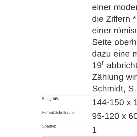
einer moder
die Ziffern 
einer römisc
Seite oberh
dazu eine m
r
19
abbricht
Zählung wird
Schmidt, S. 
Blattgröße:
144-150 x 
Format Schriftraum:
95-120 x 6
Spalten:
1