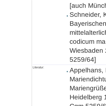
[auch Münc
Schneider, 
Bayerischen
mittelalter
codicum man
Wiesbaden 
5259/64]
Literatur:
Appelhans, P
Mariendicht
Mariengrüße
Heidelberg 