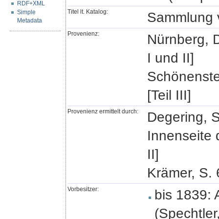
RDF+XML
Titel lt. Katalog:
Simple
Sammlung v
Metadata
Provenienz:
Nürnberg, D
I und II]
Schönenste
[Teil III]
Provenienz ermittelt durch:
Degering, S.
Innenseite 
II]
Krämer, S. 6
Vorbesitzer:
bis 1839: 
(Spechtler