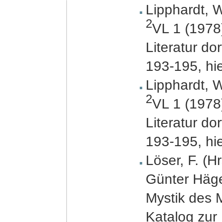
Lipphardt, W
2
VL 1 (1978)
Literatur do
193-195, hie
Lipphardt, W
2
VL 1 (1978)
Literatur do
193-195, hie
Löser, F. (H
Günter Häge
Mystik des M
Katalog zur 