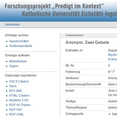
Anmelden
Einträge suchen
Textbestandteil
Handschriften
Anonym: Zwei Gebete
Textbestandteile
Enthalten in:
Augsbu
Mystis
Einträge auflisten
Eckha
Bibliotheken
lfd. Nr.:
4
Siglen
v
r
Foliierung:
6
-7
Datensatz exportieren
Verfasser:
Anon
ASCII Citation
Bezeichnung/Überschrift:
Zwei 
Atom
Incipit:
Jesu C
EP3 XML
Du hei
HTML Citation
Multiline CSV
Texttyp:
Gebet
RDF+N-Triples
Thema/Regest:
Gebet 
RDF+N3
Schlagworte:
Ge
RDF+XML