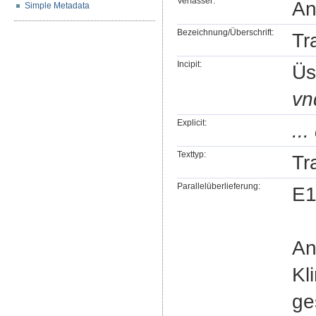
Verfasser:
An
Simple Metadata
Bezeichnung/Überschrift:
Tr
Incipit:
Üs
vnd
Explicit:
..
Texttyp:
Tr
Parallelüberlieferung:
E1
An
Kl
ge