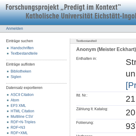
Anmelden
Einträge suchen
Textbestandteil
Handschriften
Anonym (Meister Eckhart) 
Textbestandteile
Enthalten in:
St
Einträge auflisten
un
Bibliotheken
Siglen
[P
Datensatz exportieren
ASCII Citation
lfd. Nr.:
21
Atom
EP3 XML
Zählung lt. Katalog:
20
HTML Citation
Multiline CSV
RDF+N-Triples
Foliierung:
93
RDF+N3
RDF+XML