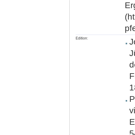
Er
(h
pf
Edition:
J
J
d
F
1
P
v
E
5