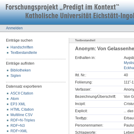
Anmelden
Einträge suchen
Textbestandteil
Handschriften
Anonym: Von Gelassenhe
Textbestandteile
Enthalten in:
Augsbu
Mystis
Einträge auflisten
Eckha
Bibliotheken
lfd. Nr.:
40
Siglen
r
Foliierung:
111
-1
Datensatz exportieren
Verfasser:
Anon
ASCII Citation
Bezeichnung/Überschrift:
Von G
Atom
Incipit:
Cristu
EP3 XML
HTML Citation
Explicit:
... da
Multiline CSV
Texttyp:
Erbaul
RDF+N-Triples
Personennamen:
Paulu
RDF+N3
RDF+XML
Schlagworte:
Leben