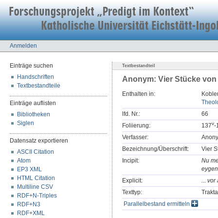
Anmelden
Einträge suchen
Textbestandteil
Handschriften
Anonym: Vier Stücke von 
Textbestandteile
Enthalten in:
Koblen
Theolo
Einträge auflisten
lfd. Nr.:
66
Bibliotheken
Siglen
v
Foliierung:
137
-
Verfasser:
Anon
Datensatz exportieren
Bezeichnung/Überschrift:
Vier S
ASCII Citation
Atom
Incipit:
Nu mer
eygen 
EP3 XML
HTML Citation
Explicit:
... vo
Multiline CSV
Texttyp:
Trakta
RDF+N-Triples
Parallelbestand ermitteln
RDF+N3
RDF+XML