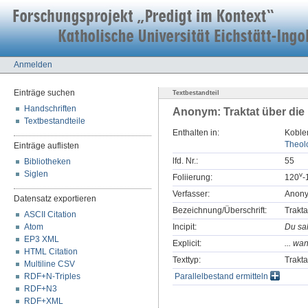
Anmelden
Einträge suchen
Textbestandteil
Handschriften
Anonym: Traktat über die 
Textbestandteile
Enthalten in:
Koblen
Theolo
Einträge auflisten
lfd. Nr.:
55
Bibliotheken
Siglen
v
Foliierung:
120
-
Verfasser:
Anon
Datensatz exportieren
Bezeichnung/Überschrift:
Trakta
ASCII Citation
Atom
Incipit:
Du sal
EP3 XML
Explicit:
... wan
HTML Citation
Texttyp:
Trakta
Multiline CSV
RDF+N-Triples
Parallelbestand ermitteln
RDF+N3
RDF+XML