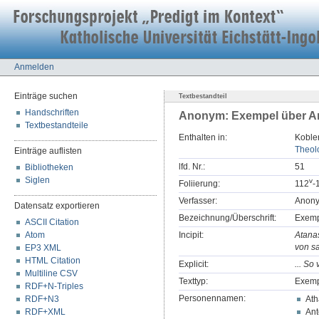
Anmelden
Einträge suchen
Textbestandteil
Handschriften
Anonym: Exempel über An
Textbestandteile
Enthalten in:
Koblen
Theolo
Einträge auflisten
lfd. Nr.:
51
Bibliotheken
Siglen
v
Foliierung:
112
-
Verfasser:
Anon
Datensatz exportieren
Bezeichnung/Überschrift:
Exemp
ASCII Citation
Atom
Incipit:
Atanas
von sa
EP3 XML
HTML Citation
Explicit:
... So
Multiline CSV
Texttyp:
Exem
RDF+N-Triples
Personennamen:
RDF+N3
Ath
RDF+XML
Ant