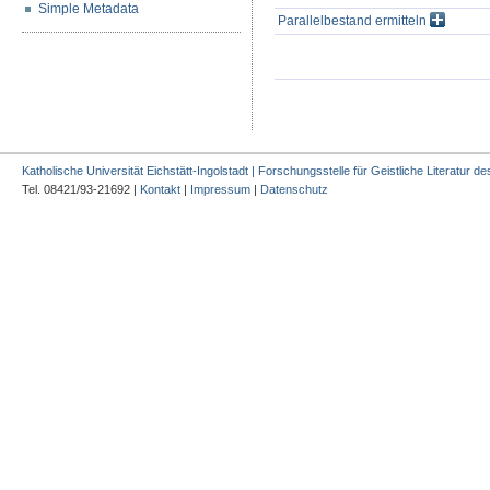
Simple Metadata
Parallelbestand ermitteln
Katholische Universität Eichstätt-Ingolstadt | Forschungsstelle für Geistliche Literatur des
Tel. 08421/93-21692 |
Kontakt
|
Impressum
|
Datenschutz