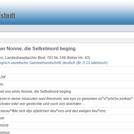
er Nonne, die Selbstmord beging
z, Landeshauptarchiv. Best. 701 Nr. 149 (früher Hs. 43)
gisch-aszetische Sammelhandschrift, deutsch (Bl. 3-13 lateinisch)
r
109
ym
el von einer Nonne, die Selbstmord beging
e
e
e
ieset in deme miraculen sent Iheronimi, wie eyn zu genomen su
u
erliche jonfrau
loster edel von geslechte und ouch von doichden ...
e
e
e
d berau
ffde sich dijs zijtelichen lieu
ens und dez ewigen lieu
ens.
pel
tmord
nymus