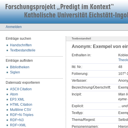
Anmelden
Einträge suchen
Textbestandteil
Handschriften
Anonym: Exempel von ein
Textbestandteile
Enthalten in:
Koblen
Theolo
Einträge auflisten
lfd. Nr.:
48
Bibliotheken
Siglen
v
Foliierung:
107
-
Verfasser:
Anon
Datensatz exportieren
Bezeichnung/Überschrift:
Exemp
ASCII Citation
Atom
Incipit:
Man l
eyme c
EP3 XML
HTML Citation
Explicit:
... un
Multiline CSV
Texttyp:
Exem
RDF+N-Triples
Thema/Regest:
Selbs
RDF+N3
RDF+XML
Personennamen:
Hiero