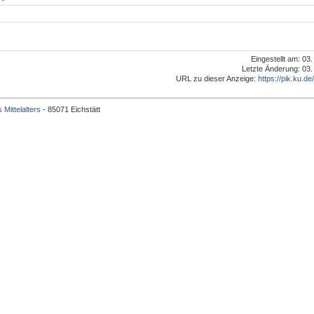
Eingestellt am: 03
Letzte Änderung: 03.
URL zu dieser Anzeige:
https://pik.ku.de
 Mittelalters
- 85071 Eichstätt