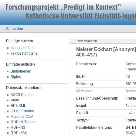
Anmelden
Einträge suchen
Textbestandteil
Handschriften
Meister Eckhart [Anonym]:
Textbestandteile
400–437)
Enthalten in:
Koblen
Einträge auflisten
Theolo
Bibliotheken
lfd. Nr.:
43
Siglen
v
Foliierung:
86
-9
Datensatz exportieren
Verfasser:
Meist
ASCII Citation
Bezeichnung/Überschrift:
Trakta
Atom
EP3 XML
Incipit:
Ich ha
HTML Citation
Explicit:
... da
Multiline CSV
Texttyp:
Trakta
RDF+N-Triples
RDF+N3
Parallelüberlieferung:
B4, B
Mai7, 
RDF+XML