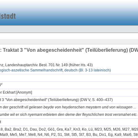
 Traktat 3 "Von abegescheidenheit" (Teilüberlieferung) (DW
z, Landeshauptarchiv. Best. 701 Nr. 149 (früher Hs. 43)
gisch-aszetische Sammelhandschrift, deutsch (Bl. 3-13 lateinisch)
v
8
er Eckhart [Anonym]
t 3 "Von abegescheidenheit" (Teilüberlieferung) (DW V, S. 400–437)
n der geschrift vil gelesen beyde von heydenschen meystern und von wissagen ...
r umbe wil er sich nyemant erbieten den deme der fleyschlichen trost versmahet etc.
t
18, Ba2, Bra2, D1, Dau, Do2, Gö1, Gra, Ka7, Kn3, Ko, Lü, M23, M25, M26, M27, M2
Mai9, Me5, Me7, Me8, N4, N6, P2, S1, St4, St5, St7, B3, Bu, Do1, Eg, Ka9, Mai6, St