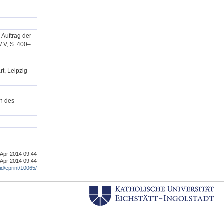
 Auftrag der
W V, S. 400–
rt, Leipzig
en des
. Apr 2014 09:44
 Apr 2014 09:44
/id/eprint/10065/