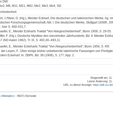
in DW:
Go2, M8, M11, M21, M62, Me2, Me3, Mz4, St2
chiedenheit
nt, J./Steer, G. (Hg.), Meister Eckhart, Die deutschen und lateinischen Werke, hg. im
tschen Forschungsgemeinschaft, Abt. I: Die deutschen Werke, Stuttgart 1936ff., D
, hier S. 400-431,7.
aefer, E., Meister Eckharts Traktat "Von Abegescheidenheit", Bonn 1956, S. 29-55.
iffer, F. (Hg.), Deutsche Mystiker des vierzehnten Jahrhunderts, Bd. II: Meister Eckha
7 (ND Aalen 1962), Tr. IX, S. 483,30–493,11.
aefer, E., Meister Eckeharts Traktat "Von Abegescheidenheit", Bonn 1956, S. 45f.
 der Leyen, F., Über einige bisher unbekannte lateinische Fassungen von Predigt
sters Eckehart. In: ZfdPh, Bd. 38 (1906), S. 177, App. 2.
Eingestellt am: 11
Letzte Änderung: 11.
URL zu dieser Anzeige:
https://pik.ku.de
 Mittelalters
- 85071 Eichstätt